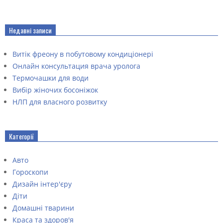
Недавні записи
Витік фреону в побутовому кондиціонері
Онлайн консультация врача уролога
Термочашки для води
Вибір жіночих босоніжок
НЛП для власного розвитку
Категорії
Авто
Гороскопи
Дизайн інтер'єру
Діти
Домашні тварини
Краса та здоров'я