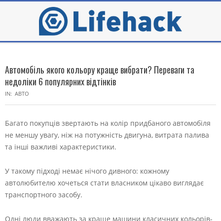
Skip
to
content
Secondary
Navigation
Автомобіль якого кольору краще вибрати? Переваги та
Menu
недоліки 6 популярних відтінків
IN:
АВТО
Багато покупців звертають на колір придбаного автомобіля
не меншу увагу, ніж на потужність двигуна, витрата палива
та інші важливі характеристики.
У такому підході немає нічого дивного: кожному
автолюбителю хочеться стати власником цікаво виглядає
транспортного засобу.
Одні люди вважають за краще машини класичних кольорів-