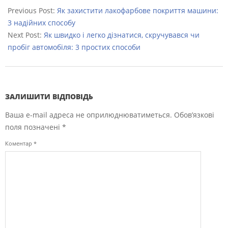
09-
Previous Post:
Як захистити лакофарбове покриття машини:
04
3 надійних способу
Next Post:
Як швидко і легко дізнатися, скручувався чи
пробіг автомобіля: 3 простих способи
ЗАЛИШИТИ ВІДПОВІДЬ
Ваша e-mail адреса не оприлюднюватиметься.
Обов’язкові
поля позначені
*
Коментар
*