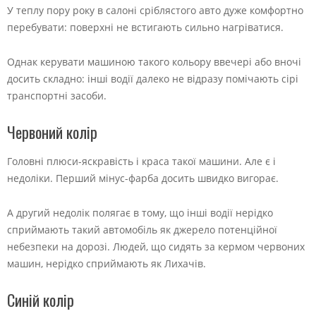
У теплу пору року в салоні сріблястого авто дуже комфортно
перебувати: поверхні не встигають сильно нагріватися.
Однак керувати машиною такого кольору ввечері або вночі
досить складно: інші водії далеко не відразу помічають сірі
транспортні засоби.
Червоний колір
Головні плюси-яскравість і краса такої машини. Але є і
недоліки. Перший мінус-фарба досить швидко вигорає.
А другий недолік полягає в тому, що інші водії нерідко
сприймають такий автомобіль як джерело потенційної
небезпеки на дорозі. Людей, що сидять за кермом червоних
машин, нерідко сприймають як Лихачів.
Синій колір