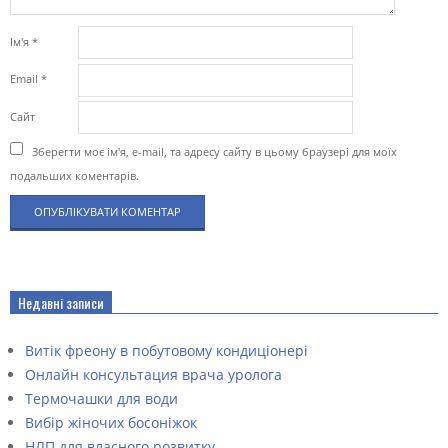
Ім'я
*
Email
*
Сайт
Зберегти моє ім'я, e-mail, та адресу сайту в цьому браузері для моїх
подальших коментарів.
Недавні записи
Витік фреону в побутовому кондиціонері
Онлайн консультация врача уролога
Термочашки для води
Вибір жіночих босоніжок
НЛП для власного розвитку