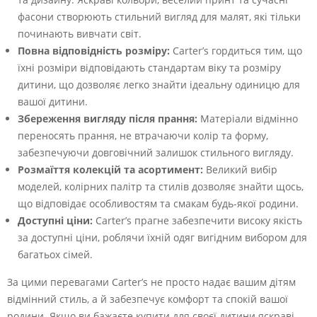
фасони створюють стильний вигляд для малят, які тільки
починають вивчати світ.
Повна відповідність розміру:
Carter’s гордиться тим, що
їхні розміри відповідають стандартам віку та розміру
дитини, що дозволяє легко знайти ідеальну одиницю для
вашої дитини.
Збереження вигляду після прання:
Матеріали відмінно
переносять прання, не втрачаючи колір та форму,
забезпечуючи довговічний залишок стильного вигляду.
Розмаїття колекцій та асортимент:
Великий вибір
моделей, колірних палітр та стилів дозволяє знайти щось,
що відповідає особливостям та смакам будь-якої родини.
Доступні ціни:
Carter’s прагне забезпечити високу якість
за доступні ціни, роблячи їхній одяг вигідним вибором для
багатьох сімей.
За цими перевагами Carter’s не просто надає вашим дітям
відмінний стиль, а й забезпечує комфорт та спокій вашої
родини. Якщо ви бажаєте купити для своєї дитини яскраві,