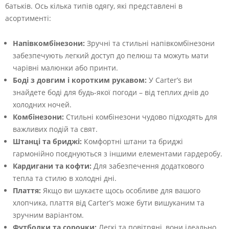
батьків. Ось кілька типів одягу, які представлені в
асортименті:
Напівкомбінезони:
Зручні та стильні напівкомбінезони
забезпечують легкий доступ до пелюш та можуть мати
чарівні малюнки або принти.
Боді з довгим і коротким рукавом:
У Carter’s ви
знайдете боді для будь-якої погоди – від теплих днів до
холодних ночей.
Комбінезони:
Стильні комбінезони чудово підходять для
важливих подій та свят.
Штанці та бриджі:
Комфортні штани та бриджі
гармонійно поєднуються з іншими елементами гардеробу.
Кардигани та кофти:
Для забезпечення додаткового
тепла та стилю в холодні дні.
Плаття:
Якщо ви шукаєте щось особливе для вашого
хлопчика, плаття від Carter’s може бути вишуканим та
зручним варіантом.
Футболки та сорочки:
Легкі та повітряні, вони ідеально