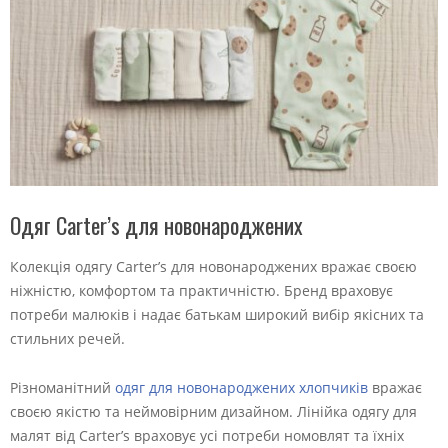
Одяг Carter’s для новонароджених
Колекція одягу Carter’s для новонароджених вражає своєю
ніжністю, комфортом та практичністю. Бренд враховує
потреби малюків і надає батькам широкий вибір якісних та
стильних речей.
Різноманітний
одяг для новонароджених хлопчиків
вражає
своєю якістю та неймовірним дизайном. Лінійка одягу для
малят від Carter’s враховує усі потреби номовлят та їхніх