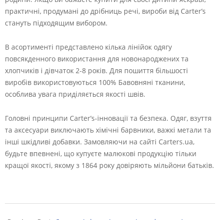
практичні, продумані до дрібниць речі, вироби від Carter’s
стануть підходящим вибором.
В асортименті представлено кілька лінійок одягу
повсякденного використання для новонароджених та
хлопчиків і дівчаток 2-8 років. Для пошиття більшості
виробів використовуються 100% Бавовняні тканини,
особлива увага приділяється якості швів.
Головні принципи Carter’s-інновації та безпека. Одяг, взуття
та аксесуари виключають хімічні барвники, важкі метали та
інші шкідливі добавки. Замовляючи на сайті Carters.ua,
будьте впевнені, що купуєте малюкові продукцію тільки
кращої якості, якому з 1864 року довіряють мільйони батьків.
2024-