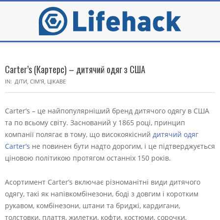
Skip
to
content
Secondary
Navigation
Carter’s (Картерс) – дитячий одяг з США
Menu
IN:
ДІТИ
,
СІМ'Я
,
ЦІКАВЕ
Carter’s – це найпопулярніший бренд дитячого одягу в США
та по всьому світу. Заснований у 1865 році, принцип
компанії полягає в тому, що високоякісний
дитячий одяг
Carter’s
не повинен бути надто дорогим, і це підтверджується
ціновою політикою протягом останніх 150 років.
Асортимент Carter’s включає різноманітні види дитячого
одягу, такі як напівкомбінезони, боді з довгим і коротким
рукавом, комбінезони, штани та бриджі, кардигани,
толстовки, плаття, жилетки, кофти, костюми, сорочки,