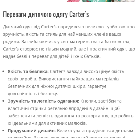
Переваги дитячого одягу Carter’s
Дитячий одяг від Carter’s народився з великою турботою про
зручність, якість та стиль для найменших членів вашої
родини. Заглиблюючись у світ материнства та батьківства,
Carter’s створює не тільки модний, але і практичний одяг, що
надає безліч переваг для дітей і їхніх батьків.
Якість та безпека:
Carter’s завжди високо цінує якість
своїх виробів. Використання найкращих матеріалів,
безпечних для ніжної дитячої шкіри, гарантує
довговічність і безпеку.
Зручність та легкість одягання:
Кнопки, застібки та
еластичні стрічки ретельно впрядені в дизайн, щоб
забезпечити легкість одягання та розгортання, що робить
їх ідеальними для активних малюків.
Продуманий дизайн:
Велика увага приділяється деталям
та дизайну. Яскраві кольори, веселий принт та сучасні