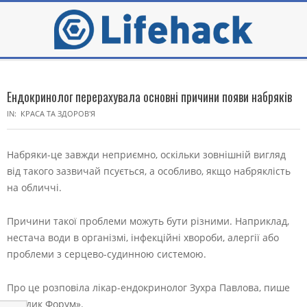
Skip
to
content
Secondary
Navigation
Ендокринолог перерахувала основні причини появи набряків
Menu
IN:
КРАСА ТА ЗДОРОВ'Я
Набряки-це завжди неприємно, оскільки зовнішній вигляд
від такого зазвичай псується, а особливо, якщо набряклість
на обличчі.
Причини такої проблеми можуть бути різними. Наприклад,
нестача води в організмі, інфекційні хвороби, алергії або
проблеми з серцево-судинною системою.
Про це розповіла лікар-ендокринолог Зухра Павлова, пише
«Медик Форум».