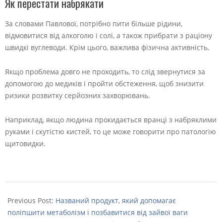
Як перестати набрякати
За словами Павлової, потрібно пити більше рідини,
відмовитися від алкоголю і солі, а також прибрати з раціону
швидкі вуглеводи. Крім цього, важлива фізична активність.
Якщо проблема довго не проходить, то слід звернутися за
допомогою до медиків і пройти обстеження, щоб знизити
ризики розвитку серйозних захворювань.
Наприклад, якщо людина прокидається вранці з набряклими
руками і скутістю кистей, то це може говорити про патологію
щитовидки.
2022-
09-
Previous Post:
Названий продукт, який допомагає
04
поліпшити метаболізм і позбавитися від зайвої ваги