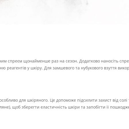
ьним спреєм щонайменше раз на сезон. Додатково наносіть спр
ню реагентів у шкіру. Для замшевого та нубукового взуття вико
собливо для шкіряного. Це допоможе підсилити захист від солі 
ляне), щоб зберегти еластичність шкіри та запобігти її пошкод