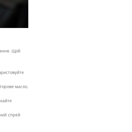
вання. Щоб
ористовуйте
торове масло,
икайте
ьний спрей