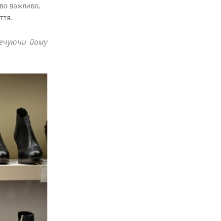
иво важливо,
ття.
печуючи йому