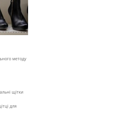
льного методу
альні щітки
ітці для