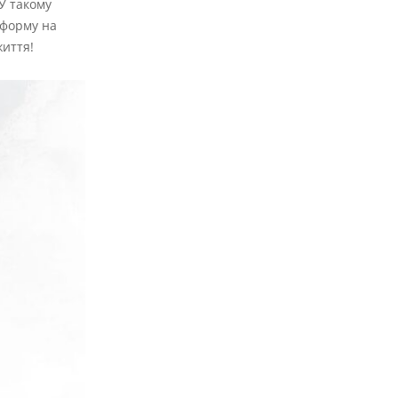
 У такому
 форму на
життя!