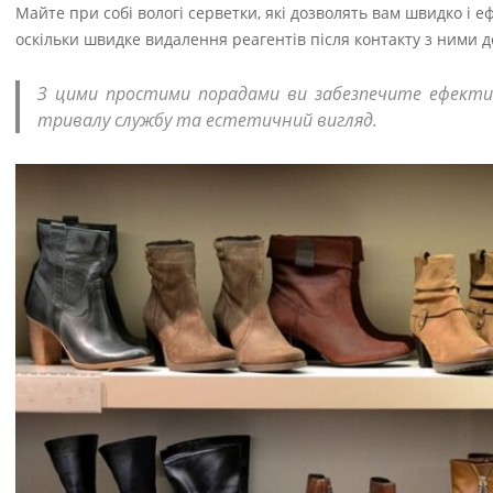
Майте при собі вологі серветки, які дозволять вам швидко і е
оскільки швидке видалення реагентів після контакту з ними д
З цими простими порадами ви забезпечите ефектив
тривалу службу та естетичний вигляд.