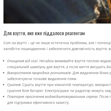
Для взуття, яке вже піддалося реагентам
Солі на взутті – це не лише естетична проблема, але і потен
запобігти пошкодженню і забезпечити довговічність взуття, 
Очищення від солі:
Негайно вимивайте взуття теплою водою,
спеціальний шампунь для взуття, а після миття висушіть йо
Використання природних розчинників:
Для видалення білих р
забезпечуючи точкове видалення плям.
Сушіння:
Сушіть взуття при кімнатній температурі, викорис
сушіння біля батареї. Електросушки чи радіатор можуть за
Повторне просочення водовідштовхувальним спреєм:
Після 
для підтримки ефективного захисту.