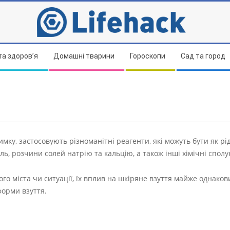
та здоров’я
Домашні тварини
Гороскопи
Сад та город
мку, застосовують різноманітні реагенти, які можуть бути як рід
ль, розчини солей натрію та кальцію, а також інші хімічні сполу
го міста чи ситуації, їх вплив на шкіряне взуття майже однаков
форми взуття.