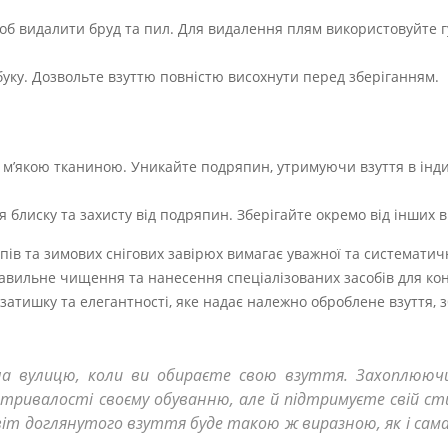
щоб видалити бруд та пил. Для видалення плям використовуйте 
уку. Дозвольте взуттю повністю висохнути перед зберіганням.
о м’якою тканиною. Уникайте подряпин, утримуючи взуття в інд
 блиску та захисту від подряпин. Зберігайте окремо від інших в
пів та зимових снігових завірюх вимагає уважної та систематич
равильне чищення та нанесення спеціалізованих засобів для ко
затишку та елегантності, яке надає належно оброблене взуття, з
на вулицю, коли ви обираєте свою взуття. Захоплююч
тривалості своєму обуванню, але й підтримуєте свій ст
віт доглянутого взуття буде такою ж виразною, як і сама 