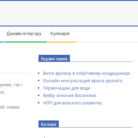
Дизайн інтер’єру
Кулінарія
Недавні записи
Витік фреону в побутовому кондиціонері
Онлайн консультация врача уролога
кими, так і
Термочашки для води
ки.
Вибір жіночих босоніжок
НЛП для власного розвитку
ий: поява
Категорії