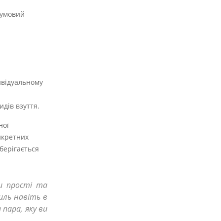
гумовий
ивідуальному
идів взуття.
ної
нкретних
берігається
и прості та
иль навіть в
пара, яку ви