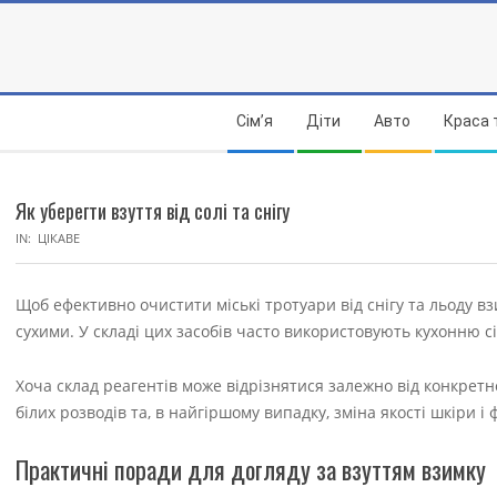
Skip
to
content
Secondary
Сім’я
Діти
Авто
Краса 
Navigation
Menu
Як уберегти взуття від солі та снігу
IN:
ЦІКАВЕ
Щоб ефективно очистити міські тротуари від снігу та льоду взи
сухими. У складі цих засобів часто використовують кухонню сі
Хоча склад реагентів може відрізнятися залежно від конкретно
білих розводів та, в найгіршому випадку, зміна якості шкіри і 
Практичні поради для догляду за взуттям взимку