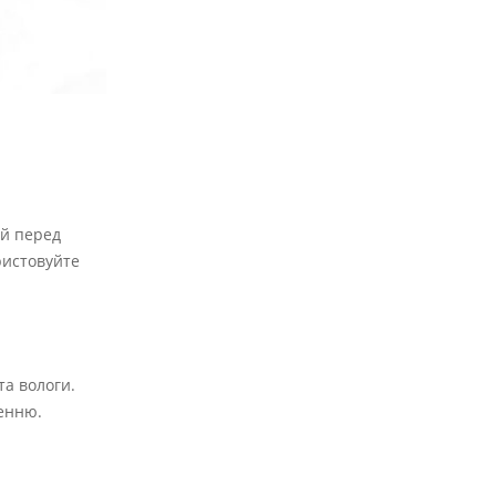
ей перед
ристовуйте
та вологи.
женню.