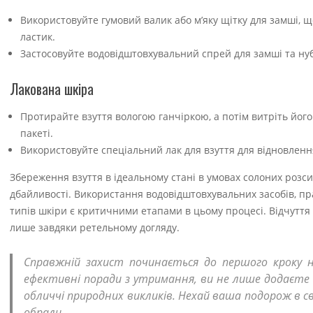
Використовуйте гумовий валик або м’яку щітку для замші, 
ластик.
Застосовуйте водовідштовхувальний спрей для замші та нуб
Лакована шкіра
Протирайте взуття вологою ганчіркою, а потім витріть йог
пакеті.
Використовуйте спеціальний лак для взуття для відновлення
Збереження взуття в ідеальному стані в умовах солоних розси
дбайливості. Використання водовідштовхувальних засобів, п
типів шкіри є критичними етапами в цьому процесі. Відчуття 
лише завдяки ретельному догляду.
Справжній захист починається до першого кроку 
ефективні поради з утримання, ви не лише додаєте 
обличчі природних викликів. Нехай ваша подорож в с
обрали.