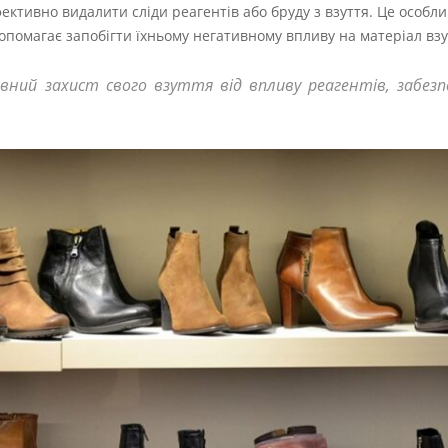
фективно видалити сліди реагентів або бруду з взуття. Це особл
опомагає запобігти їхньому негативному впливу на матеріал взу
ний захист свого взуття від впливу реагентів, забез