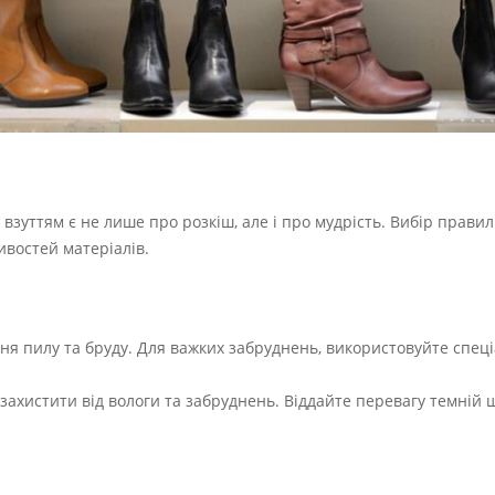
 взуттям є не лише про розкіш, але і про мудрість. Вибір прави
ивостей матеріалів.
ня пилу та бруду. Для важких забруднень, використовуйте спеці
хистити від вологи та забруднень. Віддайте перевагу темній щ