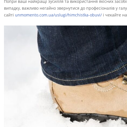
Попри ваші найкращі зусилля та використання якісних засобів,
випадку, важливо негайно звернутися до професіоналів у гал
сайті
unmomento.com.ua/uslugi/himchistka-obuvi/
і чекайте на