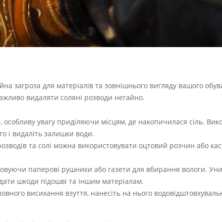
ційна загроза для матеріалів та зовнішнього вигляду вашого обу
важливо видаляти соляні розводи негайно.
 особливу увагу приділяючи місцям, де накопичилася сіль. Вик
го і видаліть залишки води.
озводів та солі можна використовувати оцтовий розчин або кас
товуючи паперові рушники або газети для вбирання вологи. Ун
вдати шкоди підошві та іншим матеріалам.
повного висихання взуття, нанесіть на нього водовідштовхувал