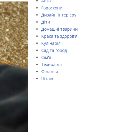
Авто
Гороскопи
Дизайн інтер'єру
Діти
Домашні тварини
Краса та здоров'я
Кулінарія
Сад та город
Сім'я
Технології
Фінанси
Цікаве