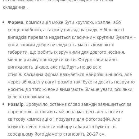
складання .
Форма
. Композиція може бути круглою, крапле- або
серцеподібною, а також у вигляді каскаду. У більшості
випадків перевага надається класичним круглим букетам –
вони завжди добре виглядають, мають компактні
габарити, що робить їх зручними для довгого носіння,
менше ризику пошкодити квіти. Фігурні, звичайно,
виглядають цікаво, але підійдуть не до всіх
стилів. Каскадна форма вважається найрозкішнішою, але
через збільшену вагу і розмір такі букети досить незручно
носити. До того ж, вони вимагають більше уваги, оскільки
їх легко пошкодити.
Розмір
. Зрозуміло, останнє слово завжди залишається за
нареченою, оскільки саме вона має весь день носити
квіткову композицію і позувати для фотографій. Але
існують певні нюанси вибору габаритів букета і в
середньому його діаметр становить 20-27 см.