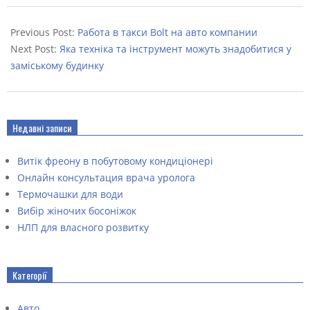
2023-
02-
Previous Post:
Работа в такси Bolt на авто компании
05
Next Post:
Яка техніка та інструмент можуть знадобитися у
заміському будинку
Недавні записи
Витік фреону в побутовому кондиціонері
Онлайн консультация врача уролога
Термочашки для води
Вибір жіночих босоніжок
НЛП для власного розвитку
Категорії
Авто