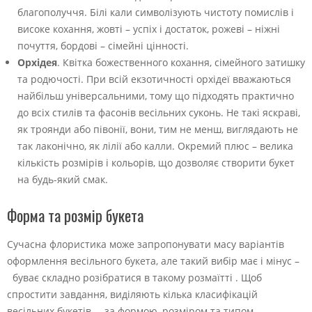
благополуччя. Білі кали символізують чистоту помислів і
високе кохання, жовті – успіх і достаток, рожеві – ніжні
почуття, бордові – сімейні цінності.
Орхідея
. Квітка божественного кохання, сімейного затишку
та родючості. При всій екзотичності орхідеї вважаються
найбільш універсальними, тому що підходять практично
до всіх стилів та фасонів весільних суконь. Не такі яскраві,
як троянди або півонії, вони, тим не менш, виглядають не
так лаконічно, як лілії або калли. Окремий плюс – велика
кількість розмірів і кольорів, що дозволяє створити букет
на будь-який смак.
Форма та розмір букета
Сучасна флористика може запропонувати масу варіантів
оформлення весільного букета, але такий вибір має і мінус –
буває складно розібратися в такому розмаїтті . Щоб
спростити завдання, виділяють кілька класифікацій
весільних букетів – за формою, розміром та типом