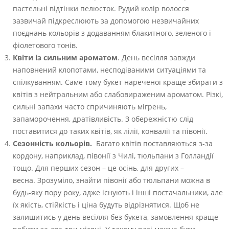
пастельні відтінки пелюсток. Рудий колір волосся
зазвичай підкреслюють за допомогою незвичайних
поєднань кольорів з додаванням блакитного, зеленого і
фіолетового тонів.
Квіти із сильним ароматом
. День весілля завжди
наповнений клопотами, несподіваними ситуаціями та
спілкуванням. Саме тому букет нареченої краще збирати з
квітів з нейтральним або слабовираженим ароматом. Різкі,
сильні запахи часто спричиняють мігрень,
запаморочення, дратівливість. З обережністю слід
поставитися до таких квітів, як лілії, конвалії та півонії.
Сезонність кольорів.
Багато квітів поставляються з-за
кордону, наприклад, півонії з Чилі, тюльпани з Голландії
тощо. Для перших сезон – це осінь, для других –
весна. Зрозуміло, знайти півонії або тюльпани можна в
будь-яку пору року, адже існують і інші постачальники, але
їх якість, стійкість і ціна будуть відрізнятися. Щоб не
залишитись у день весілля без букета, замовлення краще