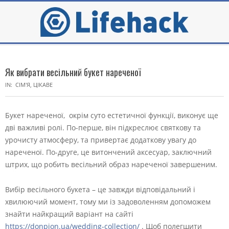
Skip
to
content
Secondary
Navigation
Як вибрати весільний букет нареченої
Menu
IN:
СІМ'Я
,
ЦІКАВЕ
Букет нареченої, окрім суто естетичної функції, виконує ще
дві важливі ролі. По-перше, він підкреслює святкову та
урочисту атмосферу, та привертає додаткову увагу до
нареченої. По-друге, це витончений аксесуар, заключний
штрих, що робить весільний образ нареченої завершеним.
Вибір весільного букета – це завжди відповідальний і
хвилюючий момент, тому ми із задоволенням допоможем
знайти найкращий варіант на сайті
https://donpion.ua/wedding-collection/
. Щоб полегшити