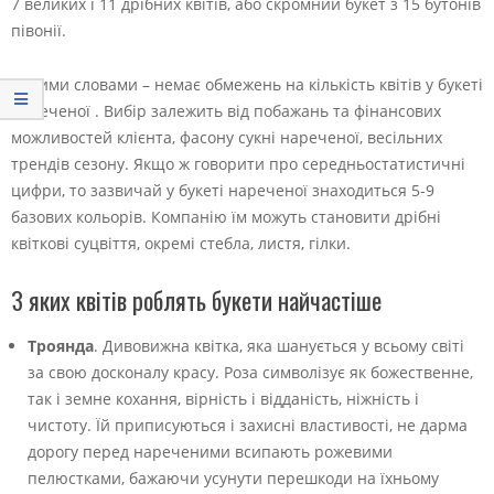
7 великих і 11 дрібних квітів, або скромний букет з 15 бутонів
півонії.
Іншими словами – немає обмежень на кількість квітів у букеті
нареченої . Вибір залежить від побажань та фінансових
можливостей клієнта, фасону сукні нареченої, весільних
трендів сезону. Якщо ж говорити про середньостатистичні
цифри, то зазвичай у букеті нареченої знаходиться 5-9
базових кольорів. Компанію їм можуть становити дрібні
квіткові суцвіття, окремі стебла, листя, гілки.
З яких квітів роблять букети найчастіше
Троянда
. Дивовижна квітка, яка шанується у всьому світі
за свою досконалу красу. Роза символізує як божественне,
так і земне кохання, вірність і відданість, ніжність і
чистоту. Їй приписуються і захисні властивості, не дарма
дорогу перед нареченими всипають рожевими
пелюстками, бажаючи усунути перешкоди на їхньому