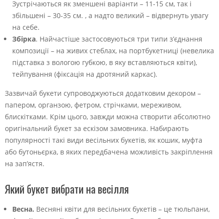
Зустрічаються як зменшені варіанти – 11-15 см, так і
збільшені – 30-35 см. , а надто великий – відвернуть увагу
на себе.
Збірка
. Найчастіше застосовуються три типи з’єднання
композиції – на живих стеблах, на портбукетниці (невелика
підставка з вологою губкою, в яку вставляються квіти),
тейпування (фіксація на дротяний каркас).
Зазвичай букети супроводжуються додатковим декором –
папером, органзою, фетром, стрічками, мереживом,
блискітками. Крім цього, завжди можна створити абсолютно
оригінальний букет за ескізом замовника. Набирають
популярності такі види весільних букетів, як кошик, муфта
або бутоньєрка, в яких передбачена можливість закріплення
на зап’ястя.
Який букет вибрати на весілля
Весна.
Весняні квіти для весільних букетів – це тюльпани,