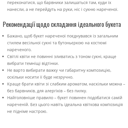
переконатися, що барвники залишаться там, куди їх
нанесли, а не перейдуть на руки, ніс і сукню нареченої.
Рекомендації щодо складання ідеального букета
Бажано, щоб букет нареченої поєднувався із загальним
стилем весільної сукні та бутоньєркою на костюмі
нареченого.
Світлі квіти не повинні зливатись з тоном сукні, краще
вибрати темніщі відтінки.
Не варто вибирати важку чи габаритну композицію,
оскільки носити її буде незручно.
Краще брати квіти зі слабким ароматом, наскільки можна –
без барвників, для алергіків – без пилку.
Найголовніше правило – букет повинен подобатися самій
нареченій. Без цього навіть ідеальна квіткова композиція
не підніме настрою.