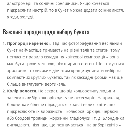
альстромерії та сонячні соняшники. Якщо хочеться
підкреслити настрій, то в букет можна додати осіннє листя,
ягоди, жолуді.
Важливі поради щодо вибору букета
Пропорції нареченої.
Під час фотографування весільний
букет найчастіше тримають на рівні талії та стегон, тому
негласне правило складання квіткової композиції – вона
має бути трохи меншою, ніж ширина стегон. Що стосується
зростання, то високим дівчатам краще зупинити вибір на
компактних круглих букетах, так як каскадні форми має ще
більше витягувати вертикаль.
Колір волосся
. Не секрет, що від кольоротипу людини
залежить вибір кольорів одягу чи аксесуарів. Наприклад,
брюнеткам більше підходять яскраві і великі квіти, що
підкреслюють їх виразність – кольорові орхідеї, червоні
або бордові троянди, жоржини, гладіолуси і т. д. Блондинки
виглядають ніжніше, що позначається і на виборі квітів –