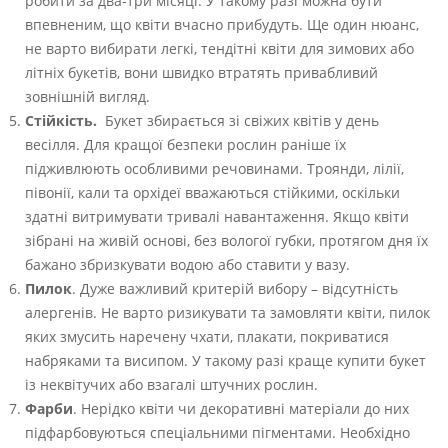
робити за два-три місяці. У такому разі можна бути
впевненим, що квіти вчасно прибудуть. Ще один нюанс,
не варто вибирати легкі, тендітні квіти для зимових або
літніх букетів, вони швидко втратять привабливий
зовнішній вигляд.
Стійкість.
Букет збирається зі свіжих квітів у день
весілля. Для кращої безпеки рослин раніше їх
підживлюють особливими речовинами. Троянди, лілії,
півонії, кали та орхідеї вважаються стійкими, оскільки
здатні витримувати тривалі навантаження. Якщо квіти
зібрані на живій основі, без вологої губки, протягом дня їх
бажано збризкувати водою або ставити у вазу.
Пилок
. Дуже важливий критерій вибору – відсутність
алергенів. Не варто ризикувати та замовляти квіти, пилок
яких змусить наречену чхати, плакати, покриватися
набряками та висипом. У такому разі краще купити букет
із неквітучих або взагалі штучних рослин.
Фарби
. Нерідко квіти чи декоративні матеріали до них
підфарбовуються спеціальними пігментами. Необхідно