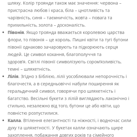
шляху. Колір троянди також має значення: червона –
пристрасна любов і краса, біла – цнотливість та
чарівність, синя – таємничість, жовта – повага та
прихильність, золота – досконалість.
Півонія
. Якщо троянда вважається королевою царства
флори, то півонія – це король. Пишні квіти та тугі бутони
півонії однаково зачаровують та підкорюють серця
людей. Це символ кохання, благополуччя та
здоров’я. Світлі півонії символізують сором’язливість,
темні – шляхетність.
Лілія
. Згідно з Біблією, лілії уособлювали непорочність і
благочестя, а в середньовіччі набули поширення як
геральдичний символ, говорячи про шляхетність і
багатство. Весільні букети з лілій виглядають лаконічно і
стильно, незалежно від того, бутони це або квіти, що
повністю розпустилися.
Калла
. Втілення елегантності та ніжності, і водночас сили
духу та шляхетності. У букетах калли означають щире
захоплення, побажання довгих років та сімейного