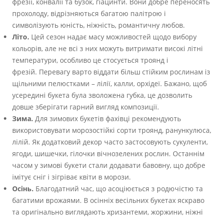
фрезії, конвалії та бузок, гіацинти. Вони добре переносять
прохолоду, відрізняються багатою палітрою і
символізують юність, ніжність, романтичну любов.
Літо.
Цей сезон надає масу можливостей щодо вибору
кольорів, але не всі з них можуть витримати високі літні
температури, особливо це стосується троянд і
фрезій. Перевагу варто віддати більш стійким рослинам із
щільними пелюстками – лілії, калли, орхідеї. Бажано, щоб
усередині букета була зволожена губка, це дозволить
довше зберігати гарний вигляд композиції.
Зима.
Для зимових букетів фахівці рекомендують
використовувати морозостійкі сорти троянд, ранункулюса,
лілій. Як додатковий декор часто застосовують сукуленти,
ягоди, шишечки, гілочки вічнозелених рослин. Останнім
часом у зимові букети стали додавати бавовну, що добре
імітує сніг і зігріває квіти в морози.
Осінь.
Благодатний час, що асоціюється з родючістю та
багатими врожаями. В осінніх весільних букетах яскраво
та оригінально виглядають хризантеми, жоржини, ніжні