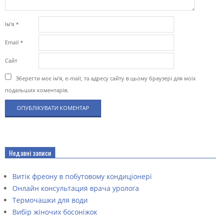
Ім'я
*
Email
*
Сайт
Зберегти моє ім'я, e-mail, та адресу сайту в цьому браузері для моїх
подальших коментарів.
Недавні записи
Витік фреону в побутовому кондиціонері
Онлайн консультация врача уролога
Термочашки для води
Вибір жіночих босоніжок