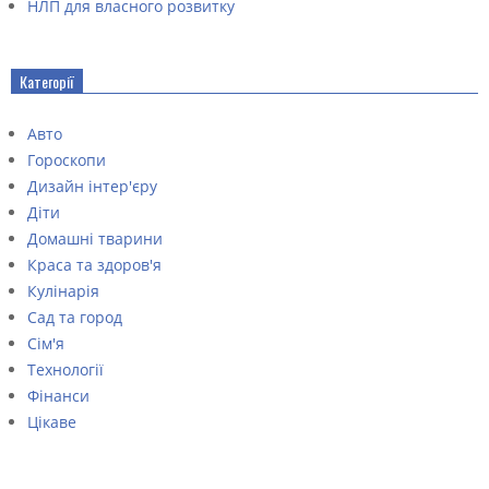
НЛП для власного розвитку
Категорії
Авто
Гороскопи
Дизайн інтер'єру
Діти
Домашні тварини
Краса та здоров'я
Кулінарія
Сад та город
Сім'я
Технології
Фінанси
Цікаве