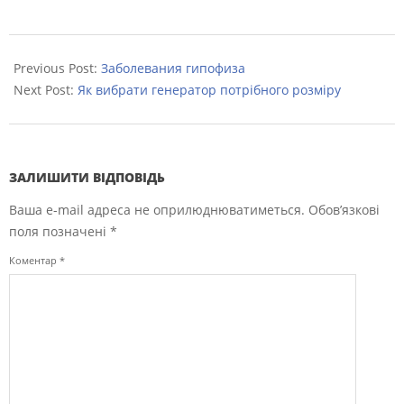
2022-
12-
Previous Post:
Заболевания гипофиза
28
Next Post:
Як вибрати генератор потрібного розміру
ЗАЛИШИТИ ВІДПОВІДЬ
Ваша e-mail адреса не оприлюднюватиметься.
Обов’язкові
поля позначені
*
Коментар
*