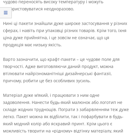
чудово переносять високу температуру і можуть
використовуватися неодноразово.
Нині ці пакети знайшли дуже широке застосування у різних
сферах, і навіть при упаковці різних товарів. Крім того, їхня
ціна дуже прийнятна, і це зовсім не означає, що ця
продукція має низьку якість.
Варто зазначити, що крафт-пакети – це чудове поле для
творчості. Адже виготовляючи даний продукт, можна
втілювати найрізноманітніші дизайнерські фантазії,
причому, робити це без особливих зусиль.
Матеріал дуже м’який, і працювати з ним одне
задоволення. Нанести будь-який малюнок або логотип не
складе жодних труднощів. Пограти з забарвленням теж дуже
легко. Пакет можна як відбілити, так і пофарбувати в будь-
який модний колір або яскравий принт. Крім цього є
можливість творити на «рідному» відтінку матеріалу, який