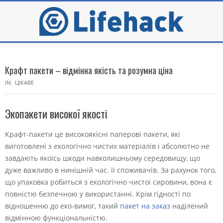
Skip
to
content
Secondary
Navigation
Крафт пакети – відмінна якість та розумна ціна
Menu
IN:
ЦІКАВЕ
Экопакети високої якості
Крафт-пакети це високоякісні паперові пакети, які
виготовлені з екологічно чистих матеріалів і абсолютно не
завдають якоїсь шкоди навколишньому середовищу, що
дуже важливо в нинішній час. її споживачів. За рахунок того,
що упаковка робиться з екологічно чистої сировини, вона є
повністю безпечною у використанні. Крім гідності по
відношенню до еко-вимог, такий
пакет на заказ
наділений
відмінною функціональністю.