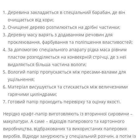
Деревина закладається в спеціальний барабан, де він
очищається від кори;
Очищене дерево розпилюється на дрібні частинки;
Деревну масу варять з додаванням речовин для
проклеювання, фарбування та поліпшення властивостей;
За допомогою спеціального апарату рідка маса рівним
пластом розподіляється на конвеєрній стрічці, де з неї
видаляється більша частина вологи;
Вологий папір пропускається між пресами-валами для
ущільнення;
Матеріал висушується та стискається між величезними
гарячими циліндрами;
Готовий папір проходить перевірку та оцінку якості.
Нерідко крафт-папір виготовляють із вторинної сировини –
макулатури. А саме – відходів паперового та картонного
виробництва, відбракованих та використаних паперових
виробів. Відходи занурюють у спеціальний розчин, а потім із