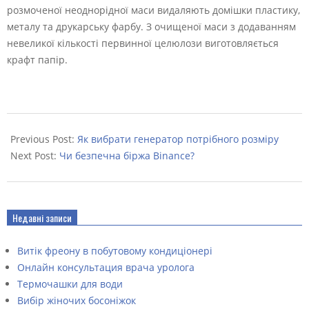
розмоченої неоднорідної маси видаляють домішки пластику,
металу та друкарську фарбу. З очищеної маси з додаванням
невеликої кількості первинної целюлози виготовляється
крафт папір.
2022-
12-
Previous Post:
Як вибрати генератор потрібного розміру
28
Next Post:
Чи безпечна біржа Binance?
Недавні записи
Витік фреону в побутовому кондиціонері
Онлайн консультация врача уролога
Термочашки для води
Вибір жіночих босоніжок