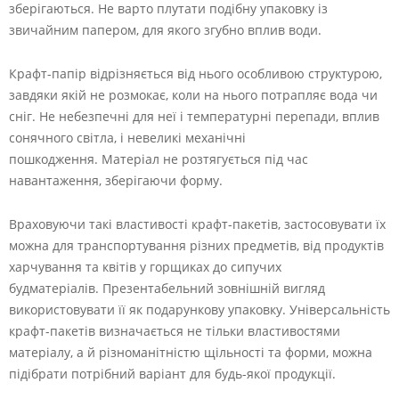
зберігаються. Не варто плутати подібну упаковку із
звичайним папером, для якого згубно вплив води.
Крафт-папір відрізняється від нього особливою структурою,
завдяки якій не розмокає, коли на нього потрапляє вода чи
сніг. Не небезпечні для неї і температурні перепади, вплив
сонячного світла, і невеликі механічні
пошкодження. Матеріал не розтягується під час
навантаження, зберігаючи форму.
Враховуючи такі властивості крафт-пакетів, застосовувати їх
можна для транспортування різних предметів, від продуктів
харчування та квітів у горщиках до сипучих
будматеріалів. Презентабельний зовнішній вигляд
використовувати її як подарункову упаковку. Універсальність
крафт-пакетів визначається не тільки властивостями
матеріалу, а й різноманітністю щільності та форми, можна
підібрати потрібний варіант для будь-якої продукції.