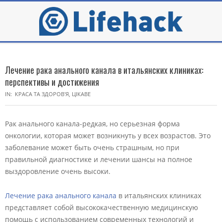
Skip
to
content
Secondary
Navigation
Лечение рака анального канала в итальянских клиниках:
Menu
перспективы и достижения
IN:
КРАСА ТА ЗДОРОВ'Я
,
ЦІКАВЕ
Рак анального канала-редкая, но серьезная форма
онкологии, которая может возникнуть у всех возрастов. Это
заболевание может быть очень страшным, но при
правильной диагностике и лечении шансы на полное
выздоровление очень высоки.
Лечение рака анального канала
в итальянских клиниках
представляет собой высококачественную медицинскую
помощь с использованием современных технологий и