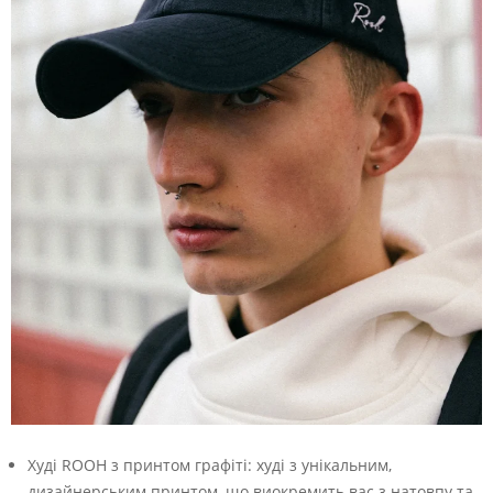
Худі ROOH з принтом графіті: худі з унікальним,
дизайнерським принтом, що виокремить вас з натовпу та