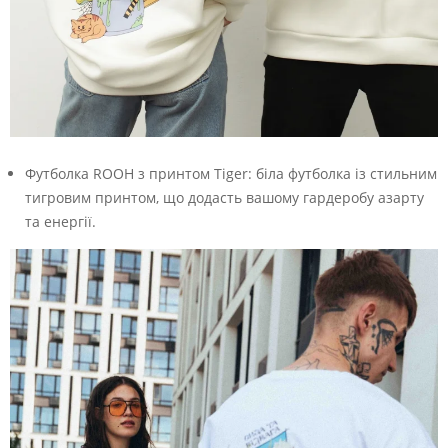
Футболка ROOH з принтом Tiger: біла футболка із стильним
тигровим принтом, що додасть вашому гардеробу азарту
та енергії.