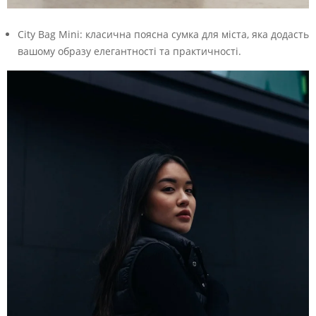
City Bag Mini: класична поясна сумка для міста, яка додасть
вашому образу елегантності та практичності.