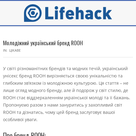
Skip
to
content
Secondary
Navigation
Молодіжний український бренд ROOH
Menu
IN:
ЦІКАВЕ
У світі різноманітних брендів та модних течій, український
унісекс бренд ROOH вирізняється своєю унікальністю та
глибоким зв’язком із молодіжною культурою. Ця стаття – не
лише огляд модного бренду, але й подорож у світ стилю, де
ROOH стає віддзеркаленням української молоді та її бажань.
Пропонуємо разом з нами зануритись у захопливий світ
ROOH та дізнатись, чому цей бренд заслуговує вашої
особливої уваги.
Про бренд ROOH: