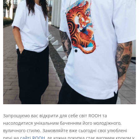
Запрошуємо вас відкрити для себе світ ROOH та
насолодитися унікальним баченням його молодіжного,
вуличного стилю. Замовляйте вже сьогодні свої улюблені
речі на
сайті ROOH
, де кожна покупка стає вагомим кроком у