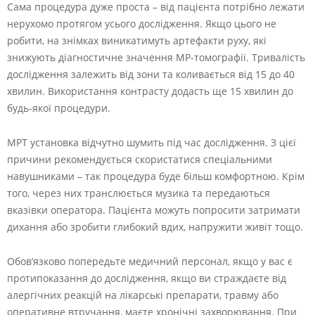
Сама процедура дуже проста – від пацієнта потрібно лежати
нерухомо протягом усього дослідження. Якщо цього не
робити, на знімках виникатимуть артефакти руху, які
знижують діагностичне значення МР-томографії. Тривалість
дослідження залежить від зони та коливається від 15 до 40
хвилин. Використання контрасту додасть ще 15 хвилин до
будь-якої процедури.
МРТ установка відчутно шумить під час дослідження. З цієї
причини рекомендується скористатися спеціальними
навушниками – так процедура буде більш комфортною. Крім
того, через них транслюється музика та передаються
вказівки оператора. Пацієнта можуть попросити затримати
дихання або зробити глибокий вдих, напружити живіт тощо.
Обов’язково попередьте медичний персонал, якщо у вас є
протипоказання до дослідження, якщо ви страждаєте від
алергічних реакцій на лікарські препарати, травму або
оперативне втручання, маєте хронічні захворювання. При