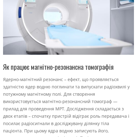
Як працює магнітно-резонансна томографія
Ядерно-магнітний резонанс – ефект, що проявляється
здатністю ядер водню поглинати та випускати радіохвилі у
потужному магнітному полі. Для створення
використовується магнітно-резонансний томограф —
прилад для проведення МРТ. Дослідження складається з
двох етапів – спочатку пристрій відіграє роль передавача і
посилає радіосигнали в досліджувану ділянку тіла
пацієнта. При цьому ядра водню записують його,