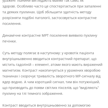
уражені тканини виглядають майже так само, як
здорові. Особливо часто це спостерігається при запаленні
та деяких пухлинах. Щоб збільшити здатність методу
розрізняти подібні патології, застосовується контрастне
посилення.
Динамічне контрастне МРТ посилення виявило пухлину
печінки.
Суть методу полягає в наступному: у кровотік пацієнта
внутрішньовенно вводиться контрастний препарат, що
містить гадоліній – елемент, атоми якого мають виражений
магнетизм. Контраст накопичується у уражених хворобою
тканинах і скорочує тривалість зворотного МР-сигналу від
ядер водню. А чим коротший сигнал, тим він потужніший,
що призводить до появи світлих пікселів, що “виділяють”
пухлину на тлі темного зображення.
Контраст вводиться внутрішньовенно за допомогою