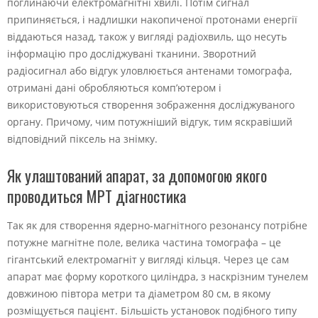
поглинаючи електромагнітні хвилі. Потім сигнал
припиняється, і надлишки накопиченої протонами енергії
віддаються назад, також у вигляді радіохвиль, що несуть
інформацію про досліджувані тканини. Зворотний
радіосигнал або відгук уловлюється антенами томографа,
отримані дані обробляються комп’ютером і
використовуються створення зображення досліджуваного
органу. Причому, чим потужніший відгук, тим яскравіший
відповідний піксель на знімку.
Як улаштований апарат, за допомогою якого
проводиться МРТ діагностика
Так як для створення ядерно-магнітного резонансу потрібне
потужне магнітне поле, велика частина томографа – це
гігантський електромагніт у вигляді кільця. Через це сам
апарат має форму короткого циліндра, з наскрізним тунелем
довжиною півтора метри та діаметром 80 см, в якому
розміщується пацієнт. Більшість установок подібного типу