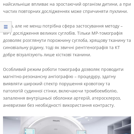
найсильніше впливає на зростаючий організм дитини, а при
частих повторних дослідженнях може спричиняти пухлини.
Інша, але не менш потрібна сфера застосування методу –
МРТ дослідження великих суглобів. Тільки МР-томографія
дозволяє розглянути порожнину суглоба, хрящову тканину та
синовіальну рідину, тоді як звичні рентгенографія та КТ
добре візуалізують лише кісткові тканини.
Особливий режим роботи томографа дозволяє проводити
магнітно-резонансну ангіографію – процедуру, здатну
виявляти широкий спектр порушення кровотоку та
патологій судинної стінки, включаючи тромбоемболію,
запалення внутрішньої оболонки артерій, атеросклероз,
аневризми без необхідності використання контрасту.