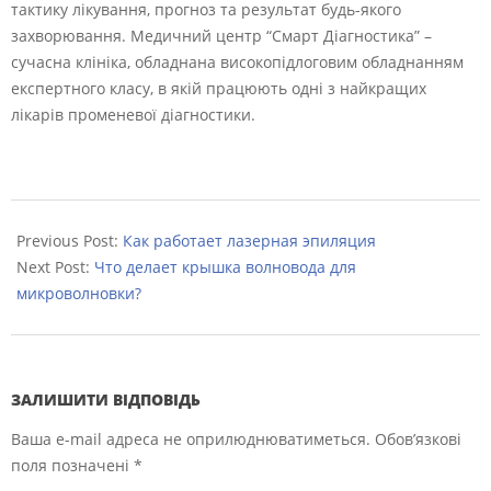
тактику лікування, прогноз та результат будь-якого
захворювання. Медичний центр “Смарт Діагностика” –
сучасна клініка, обладнана високопідлоговим обладнанням
експертного класу, в якій працюють одні з найкращих
лікарів променевої діагностики.
2022-
11-
Previous Post:
Как работает лазерная эпиляция
10
Next Post:
Что делает крышка волновода для
микроволновки?
ЗАЛИШИТИ ВІДПОВІДЬ
Ваша e-mail адреса не оприлюднюватиметься.
Обов’язкові
поля позначені
*