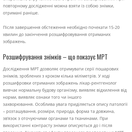
повторному дослідженні можна взяти із собою знімки,
отримані раніше.
Після завершення обстеження необхідно почекати 15-20
хвилин до закінчення розшифровування отриманих
зображень.
Розшифрування знімків – що показує МРТ
Дослідження МРТ дозволяє отримувати серії пошарових
знімків, зроблених з кроком кілька міліметрів. У ході
розшифровки отриманих зображень лікар-рентгенолог
вивчає нормальну будову організму, виявляє відхилення від
норми, виявляє ознаки того чи іншого
захворювання. Особлива увага приділяється опису патології
– розташування, розміри, природа, форма та довжина,
зв’язок з оточуючими органами та тканинами. При
використанні контрасту знімки описуються до і після