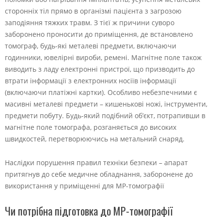
сторонніх тіл прямо в організмі пацієнта з загрозою
заподіяння тяжких травм. З тієї ж причини суворо
заборонено проносити до приміщення, де встановлено
томограф, будь-які металеві предмети, включаючи
годинники, ювелірні вироби, ремені. Магнітне поле також
виводить з ладу електронні пристрої, що призводить до
втрати інформації з електронних носіїв інформації
(включаючи платіжні картки). Особливо небезпечними є
масивні металеві предмети – кишенькові ножі, інструменти,
предмети побуту. Будь-який подібний об’єкт, потрапивши в
магнітне поле томографа, розганяється до високих
швидкостей, перетворюючись на метальний снаряд.
Наслідки порушення правил техніки безпеки – апарат
притягнув до себе медичне обладнання, заборонене до
використання у приміщенні для МР-томографії
Чи потрібна підготовка до МР-томографії