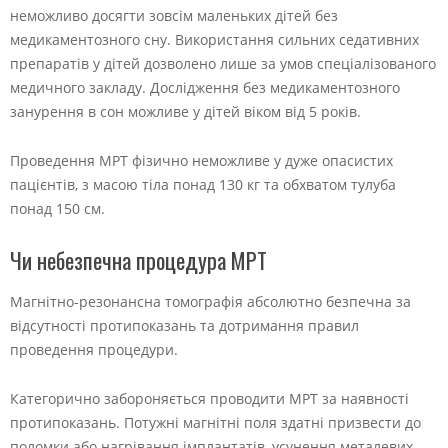
неможливо досягти зовсім маленьких дітей без
медикаментозного сну. Використання сильних седативних
препаратів у дітей дозволено лише за умов спеціалізованого
медичного закладу. Дослідження без медикаментозного
занурення в сон можливе у дітей віком від 5 років.
Проведення МРТ фізично неможливе у дуже опасистих
пацієнтів, з масою тіла понад 130 кг та обхватом тулуба
понад 150 см.
Чи небезпечна процедура МРТ
Магнітно-резонансна томографія абсолютно безпечна за
відсутності протипоказань та дотримання правил
проведення процедури.
Категорично забороняється проводити МРТ за наявності
протипоказань. Потужні магнітні поля здатні призвести до
поломки або нагрівання імплантатів, усунення металевих