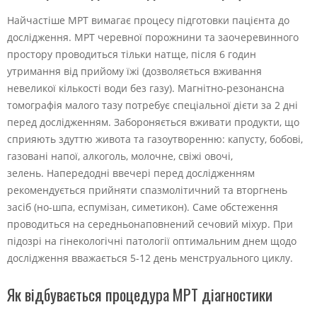
Найчастіше МРТ вимагає процесу підготовки пацієнта до
дослідження. МРТ черевної порожнини та заочеревинного
простору проводиться тільки натще, після 6 годин
утримання від прийому їжі (дозволяється вживання
невеликої кількості води без газу). Магнітно-резонансна
томографія малого тазу потребує спеціальної дієти за 2 дні
перед дослідженням. Забороняється вживати продукти, що
сприяють здуттю живота та газоутворенню: капусту, бобові,
газовані напої, алкоголь, молочне, свіжі овочі,
зелень. Напередодні ввечері перед дослідженням
рекомендується прийняти спазмолітичний та вторгнень
засіб (но-шпа, еспумізан, симетикон). Саме обстеження
проводиться на середньонаповнений сечовий міхур. При
підозрі на гінекологічні патології оптимальним днем ​​щодо
дослідження вважається 5-12 день менструального циклу.
Як відбувається процедура МРТ діагностики