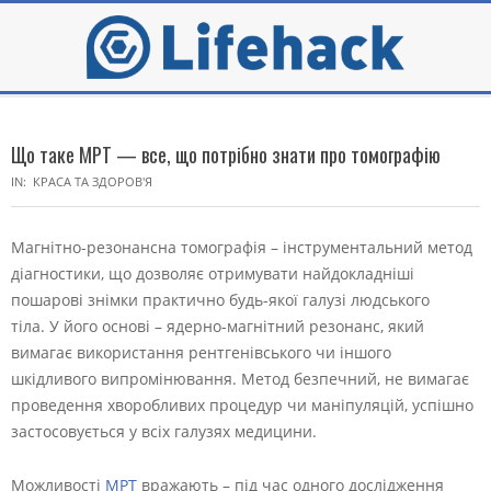
Skip
to
content
Secondary
Navigation
Що таке МРТ — все, що потрібно знати про томографію
Menu
IN:
КРАСА ТА ЗДОРОВ'Я
Магнітно-резонансна томографія – інструментальний метод
діагностики, що дозволяє отримувати найдокладніші
пошарові знімки практично будь-якої галузі людського
тіла. У його основі – ядерно-магнітний резонанс, який
вимагає використання рентгенівського чи іншого
шкідливого випромінювання. Метод безпечний, не вимагає
проведення хворобливих процедур чи маніпуляцій, успішно
застосовується у всіх галузях медицини.
Можливості
МРТ
вражають – під час одного дослідження