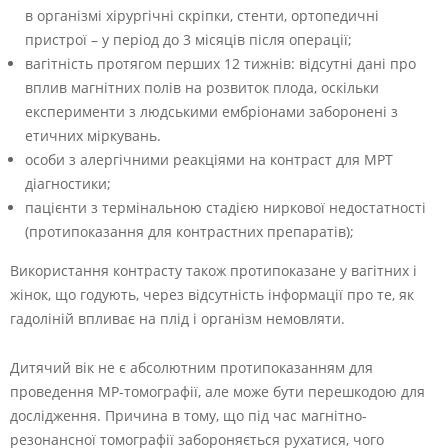
в організмі хірургічні скріпки, стенти, ортопедичні
пристрої – у період до 3 місяців після операції;
вагітність протягом перших 12 тижнів: відсутні дані про
вплив магнітних полів на розвиток плода, оскільки
експерименти з людськими ембріонами заборонені з
етичних міркувань.
особи з алергічними реакціями на контраст для МРТ
діагностики;
пацієнти з термінальною стадією ниркової недостатності
(протипоказання для контрастних препаратів);
Використання контрасту також протипоказане у вагітних і
жінок, що годують, через відсутність інформації про те, як
гадоліній впливає на плід і організм немовляти.
Дитячий вік не є абсолютним протипоказанням для
проведення МР-томографії, але може бути перешкодою для
дослідження. Причина в тому, що під час магнітно-
резонансної томографії забороняється рухатися, чого