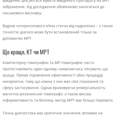
введення, фіксуються ефекти введеного препарату на МРТ
зображення. Хід дослідження обов’язково заноситься до
письмового висновку.
Відрив чотириголового м’яза стегна від надколінка – з такою
точністю діагноз може бути встановлений тільки за
допомогою МРТ
Що краще, КТ чи МРТ
Комп’ютерну томографію та МР-томографію часто
протиставляють один одному, намагаючись з’ясувати, що
краще. Пряме порівняння ефективності обох процедур
некоректне, тому що кожна з них має свої показання та
сферу застосування. Однак враховуючи універсальність
магнітно-резонансної томографії, а також високу
інформативність та безпеку, метод МРТ має більші переваги.
Точна діагностика має критичне значення, впливає на