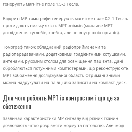
генерують магнітне поле 1,5-3 Тесла.
Відкриті МР-томографи генерують магнітне поле 0,2-1 Тесла,
проте дають низьку якість МРТ знімків (можливе МРТ
дослідження суглобів, хребта, але не внутрішніх органів).
Томограф також обладнаний радіоприймачами та
радіопередавачами, додатковими градієнтними котушками,
антенами, рухомим столом для розміщення пацієнта. Дані
обробляються потужними комп’ютерами, що реконструюють
МРТ зображення досліджуваної області. Отримані знімки
можна надрукувати на плівці або записати на компакт-диск.
Для чого роблять МРТ із контрастом і що це за
обстеження
Зазвичай характеристики МР-сигналу від різних тканин
дозволяють чітко розрізняти норму та патологію. Але іноді