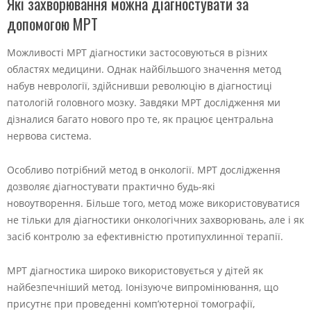
Які захворювання можна діагностувати за
допомогою МРТ
Можливості МРТ діагностики застосовуються в різних
областях медицини. Однак найбільшого значення метод
набув неврології, здійснивши революцію в діагностиці
патологій головного мозку. Завдяки МРТ дослідження ми
дізналися багато нового про те, як працює центральна
нервова система.
Особливо потрібний метод в онкології. МРТ дослідження
дозволяє діагностувати практично будь-які
новоутворення. Більше того, метод може використовуватися
не тільки для діагностики онкологічних захворювань, але і як
засіб контролю за ефективністю протипухлинної терапії.
МРТ діагностика широко використовується у дітей як
найбезпечніший метод. Іонізуюче випромінювання, що
присутнє при проведенні комп’ютерної томографії,