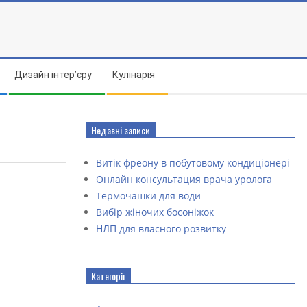
Дизайн інтер’єру
Кулінарія
Недавні записи
Витік фреону в побутовому кондиціонері
Онлайн консультация врача уролога
Термочашки для води
Вибір жіночих босоніжок
НЛП для власного розвитку
Категорії