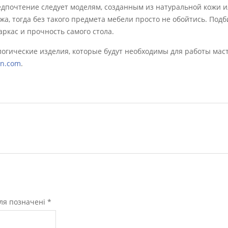
дпочтение следует моделям, созданным из натуральной кожи и
жа, тогда без такого предмета мебели просто не обойтись. Под
ркас и прочность самого стола.
гические изделия, которые будут необходимы для работы мас
on.com
.
оля позначені
*