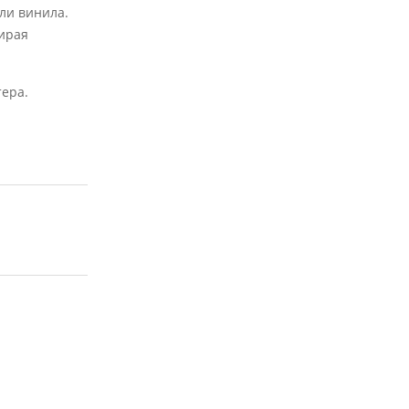
ли винила.
бирая
тера.