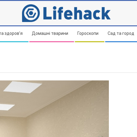
та здоров’я
Домашні тварини
Гороскопи
Сад та город