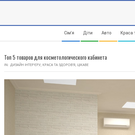
Skip
to
content
Secondary
Сім’я
Діти
Авто
Краса 
Navigation
Menu
Топ 5 товаров для косметологического кабинета
IN:
ДИЗАЙН ІНТЕР'ЄРУ
,
КРАСА ТА ЗДОРОВ'Я
,
ЦІКАВЕ