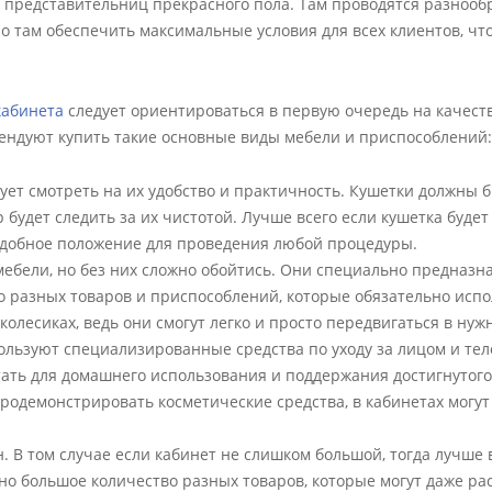
х представительниц прекрасного пола. Там проводятся разноо
но там обеспечить максимальные условия для всех клиентов, ч
кабинета
следует ориентироваться в первую очередь на качеств
ендуют купить такие основные виды мебели и приспособлений:
дует смотреть на их удобство и практичность. Кушетки должны 
будет следить за их чистотой. Лучше всего если кушетка будет
удобное положение для проведения любой процедуры.
мебели, но без них сложно обойтись. Они специально предназ
о разных товаров и приспособлений, которые обязательно испо
олесиках, ведь они смогут легко и просто передвигаться в нуж
ользуют специализированные средства по уходу за лицом и тел
тать для домашнего использования и поддержания достигнутого
родемонстрировать косметические средства, в кабинетах могут
. В том случае если кабинет не слишком большой, тогда лучше 
но большое количество разных товаров, которые могут даже ра