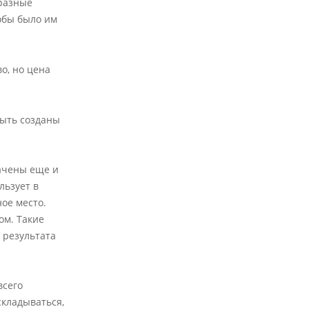
бразные
тобы было им
о, но цена
быть созданы
начены еще и
льзует в
ное место.
ом. Такие
 результата
всего
складываться,