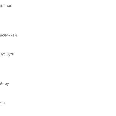
, і час
заслужити,
нує бути
 йому
, а