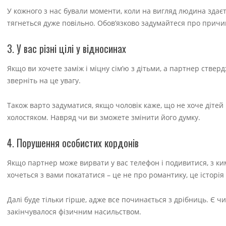
У кожного з нас бували моменти, коли на вигляд людина здає
тягнеться дуже повільно. Обов’язково задумайтеся про причи
3. У вас різні цілі у відносинах
Якщо ви хочете заміж і міцну сім’ю з дітьми, а партнер ствер
зверніть на це увагу.
Також варто задуматися, якщо чоловік каже, що не хоче дітей 
холостяком. Навряд чи ви зможете змінити його думку.
4. Порушення особистих кордонів
Якщо партнер може вирвати у вас телефон і подивитися, з ким
хочеться з вами покататися – це не про романтику, це історі
Далі буде тільки гірше, адже все починається з дрібниць. Є ч
закінчувалося фізичним насильством.