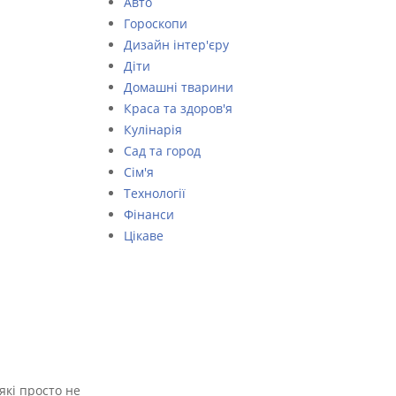
Авто
Гороскопи
Дизайн інтер'єру
Діти
Домашні тварини
Краса та здоров'я
Кулінарія
Сад та город
Сім'я
Технології
Фінанси
Цікаве
які просто не