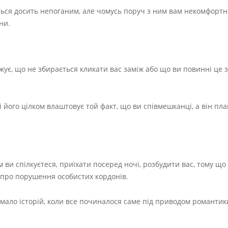
ться досить непоганим, але чомусь поруч з ним вам некомфортно
ни.
джує, що не збирається кликати вас заміж або що ви повинні це 
і його цілком влаштовує той факт, що ви співмешканці, а він пла
 ви спілкуєтеся, приїхати посеред ночі, розбудити вас, тому що
я про порушення особистих кордонів.
имало історій, коли все починалося саме під приводом романтики