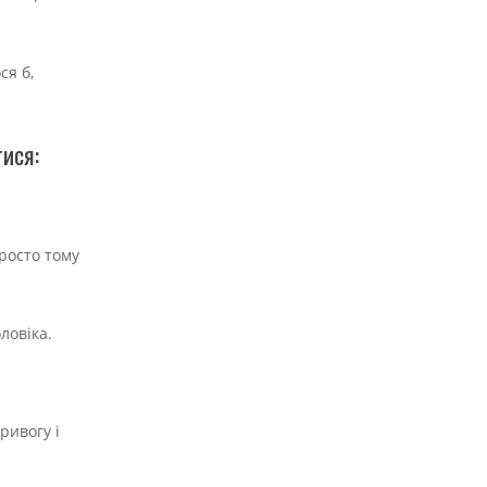
ся б,
тися:
просто тому
оловіка.
ривогу і