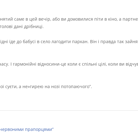
йнятий саме в цей вечір, або ви домовилися піти в кіно, а партн
голові дані дрібниці.
ідні їде до бабусі в село лагодити паркан. Він і правда так зайн
у. І гармонійні відносини-це коли є спільні цілі, коли ви відчу
ї суєти, а не»гирею на нозі потопаючого”.
с»червоними прапорцями”