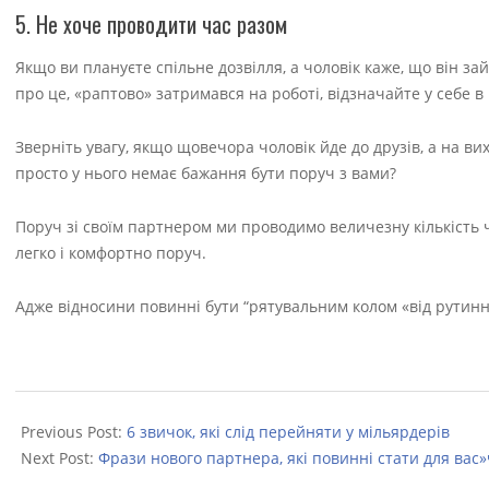
5. Не хоче проводити час разом
Якщо ви плануєте спільне дозвілля, а чоловік каже, що він за
про це, «раптово» затримався на роботі, відзначайте у себе в 
Зверніть увагу, якщо щовечора чоловік йде до друзів, а на вих
просто у нього немає бажання бути поруч з вами?
Поруч зі своїм партнером ми проводимо величезну кількість час
легко і комфортно поруч.
Адже відносини повинні бути “рятувальним колом «від рутинно
2022-
09-
Previous Post:
6 звичок, які слід перейняти у мільярдерів
04
Next Post:
Фрази нового партнера, які повинні стати для ва