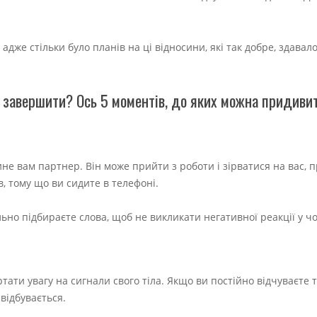
дже стільки було планів на ці відносини, які так добре, здавало
о завершити? Ось 5 моментів, до яких можна придиви
ине вам партнер. Він може прийти з роботи і зірватися на вас, 
, тому що ви сидите в телефоні.
ьно підбираєте слова, щоб не викликати негативної реакції у ч
ати увагу на сигнали свого тіла. Якщо ви постійно відчуваєте т
відбувається.