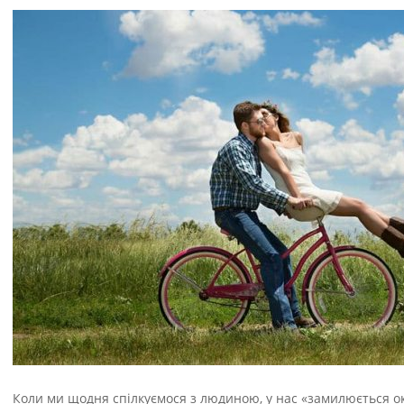
Коли ми щодня спілкуємося з людиною, у нас «замилюється око