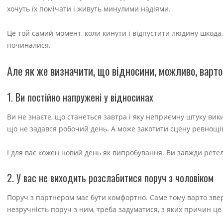
хочуть їх помічати і живуть минулими надіями.
Це той самий момент, коли кинути і відпустити людину шкода, а
починалися.
Але як же визначити, що відносини, можливо, варт
1. Ви постійно напружені у відносинах
Ви не знаєте, що станеться завтра і яку неприємну штуку вик
що не задався робочий день. А може закотити сцену ревнощів
І для вас кожен новий день як випробування. Ви завжди ретел
2. У вас не виходить розслабитися поруч з чоловіком
Поруч з партнером має бути комфортно. Саме тому варто зверт
незручність поруч з ним, треба задуматися, з яких причин це 