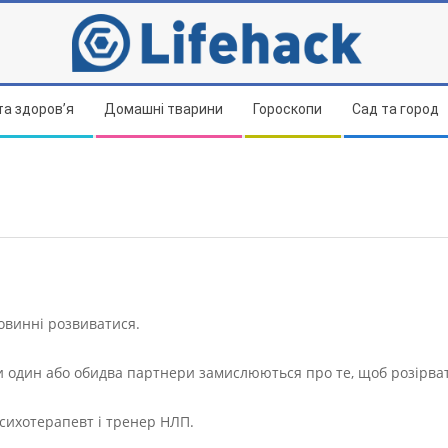
та здоров’я
Домашні тварини
Гороскопи
Сад та город
повинні розвиватися.
ли один або обидва партнери замислюються про те, щоб розірва
сихотерапевт і тренер НЛП.