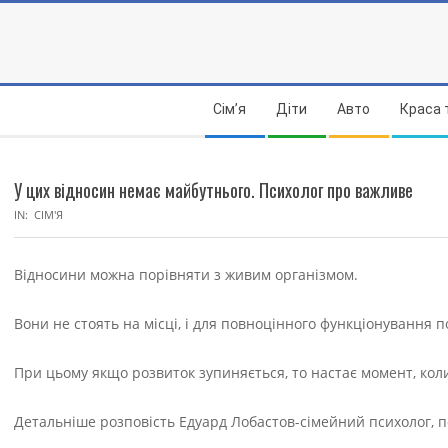
Skip
to
content
Secondary
Сім’я
Діти
Авто
Краса 
Navigation
Menu
У цих відносин немає майбутнього. Психолог про важливе
IN:
СІМ'Я
Відносини можна порівняти з живим організмом.
Вони не стоять на місці, і для повноцінного функціонування 
При цьому якщо розвиток зупиняється, то настає момент, ко
Детальніше розповість Едуард Лобастов-сімейний психолог, п