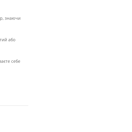
ер, знаючи
ятий або
ваєте себе