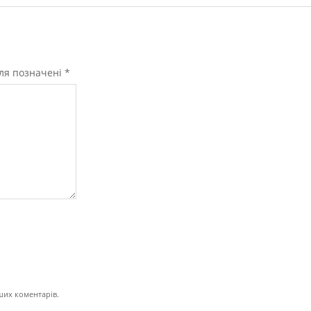
оля позначені
*
ьших коментарів.