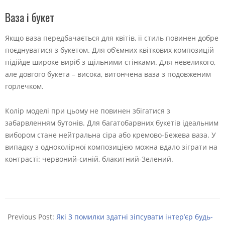
Ваза і букет
Якщо ваза передбачається для квітів, її стиль повинен добре
поєднуватися з букетом. Для об’ємних квіткових композицій
підійде широке виріб з щільними стінками. Для невеликого,
але довгого букета – висока, витончена ваза з подовженим
горлечком.
Колір моделі при цьому не повинен збігатися з
забарвленням бутонів. Для багатобарвних букетів ідеальним
вибором стане нейтральна сіра або кремово-Бежева ваза. У
випадку з одноколірної композицією можна вдало зіграти на
контрасті: червоний-синій, блакитний-Зелений.
2022-
09-
Previous Post:
Які 3 помилки здатні зіпсувати інтер’єр будь-