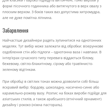
Для класики і бароко підійдуть витончені, тонкі вироби у
формі пісочного годинника або витягнутого в верх овалу з
плоским верхом. З боків таких ваз допустима хитромудра,
але не дуже помітна ліпнина.
Забарвлення
Найчастіше дизайнери радять зупинитися на однотонних
моделях. Тут вибір може залежати від обробки: візерункове
оздоблення стін або підлоги – однотонна ваза і навпаки. В
інтер’єрах сучасного типу перевага віддається білому,
бежевому, світло-блакитному, сірому або трав’янисто-
зеленому відтінкам.
При обробці в світлих тонах можна дозволити собі більш
яскравий вибір: бордову, шоколадну, насичено-синю або
карамельно-рожеву вазу. Розпис на боках вироби підійде для
азіатських стилів, а також арабського (етнічний орнамент)
дизайну і рококо (ніжна пастораль).