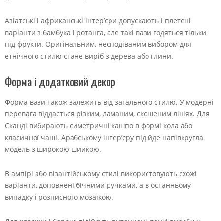
Азіатські і африканські інтер’єри допускають і плетені
варіанти з бамбука і ротанга, але такі вази годяться тільки
під фрукти. Оригінальним, несподіваним вибором для
етнічного стилю стане виріб з дерева або глини.
Форма і додатковий декор
Форма вази також залежить від загального стилю. У модерні
перевага віддається різким, ламаним, скошеним лініях. Для
Сканді вибирають симетричні кашпо в формі кола або
класичної чаші. Арабському інтер’єру підійде напівкругла
модель з широкою шийкою.
В ампірі або візантійському стилі використовують схожі
варіанти, доповнені бічними ручками, а в останньому
випадку і розписного мозаїкою.