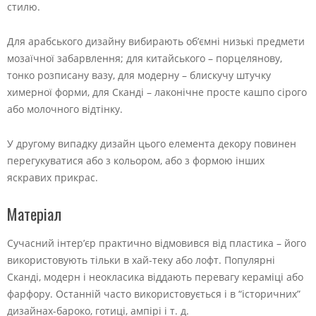
стилю.
Для арабського дизайну вибирають об’ємні низькі предмети
мозаїчної забарвлення; для китайського – порцелянову,
тонко розписану вазу, для модерну – блискучу штучку
химерної форми, для Сканді – лаконічне просте кашпо сірого
або молочного відтінку.
У другому випадку дизайн цього елемента декору повинен
перегукуватися або з кольором, або з формою інших
яскравих прикрас.
Матеріал
Сучасний інтер’єр практично відмовився від пластика – його
використовують тільки в хай-теку або лофт. Популярні
Сканді, модерн і неокласика віддають перевагу кераміці або
фарфору. Останній часто використовується і в “історичних”
дизайнах-бароко, готиці, ампірі і т. д.