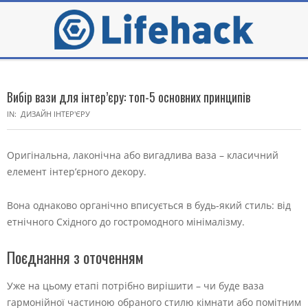
Skip
to
content
Secondary
Navigation
Вибір вази для інтер’єру: топ-5 основних принципів
Menu
IN:
ДИЗАЙН ІНТЕР'ЄРУ
Оригінальна, лаконічна або вигадлива ваза – класичний
елемент інтер’єрного декору.
Вона однаково органічно вписується в будь-який стиль: від
етнічного Східного до гостромодного мінімалізму.
Поєднання з оточенням
Уже на цьому етапі потрібно вирішити – чи буде ваза
гармонійної частиною обраного стилю кімнати або помітним