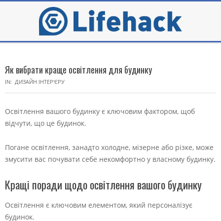
Skip
to
content
Secondary
Navigation
Як вибрати краще освітлення для будинку
Menu
IN:
ДИЗАЙН ІНТЕР'ЄРУ
Освітлення вашого будинку є ключовим фактором, щоб
відчути, що це будинок.
Погане освітлення, занадто холодне, мізерне або різке, може
змусити вас почувати себе некомфортно у власному будинку.
Кращі поради щодо освітлення вашого будинку
Освітлення є ключовим елементом, який персоналізує
будинок.