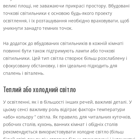
великі площі, не заважаючи прикрасі простору. Вбудовані
точкові світильники є основою будь-якого проекту
освітлення, і їх розташування необхідно враховувати, щоб
уникнути занадто темних точок.
На додаток до вбудованих світильників в кожній кімнаті
повинні бути також підтримують лампи або точкові
світильники. Цей тип світла створює більш розслаблену і
сфокусовану обстановку, і він ідеально підходить для
спалень і віталень.
Теплий або холодний світло
У освітленні, як і в більшості інших речей, важливі деталі. У
цьому сенсі важливу роль відіграє фактор» температури
«або» кольору ” світла. Як правило, для читальних куточків,
робочих столів, кухонь, ванних кімнат і обідніх столів
рекомендується використовувати холодне світло (більш