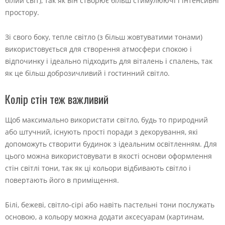
білий світ), так як він створює більш стимулюючі і інтенсивні
простору.
Зі свого боку, тепле світло (з більш жовтуватими тонами)
використовується для створення атмосфери спокою і
відпочинку і ідеально підходить для віталень і спалень, так
як це більш доброзичливий і гостинний світло.
Колір стін теж важливий
Щоб максимально використати світло, будь то природний
або штучний, існують прості поради з декорування, які
допоможуть створити будинок з ідеальним освітленням. Для
цього можна використовувати в якості основи оформлення
стін світлі тони, так як ці кольори відбивають світло і
повертають його в приміщення.
Білі, бежеві, світло-сірі або навіть пастельні тони послужать
основою, а кольору можна додати аксесуарам (картинам,