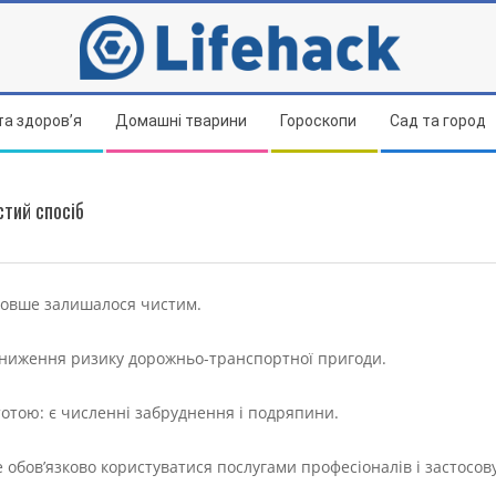
та здоров’я
Домашні тварини
Гороскопи
Сад та город
стий спосіб
 довше залишалося чистим.
 зниження ризику дорожньо-транспортної пригоди.
тотою: є численні забруднення і подряпини.
 обов’язково користуватися послугами професіоналів і застосов