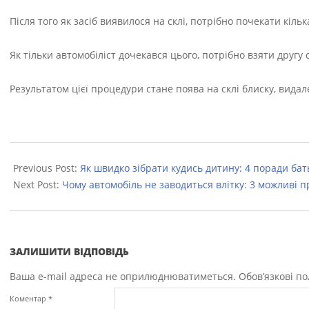
Після того як засіб виявилося на склі, потрібно почекати кіл
Як тільки автомобіліст дочекався цього, потрібно взяти другу
Результатом цієї процедури стане поява на склі блиску, вида
2022-
09-
Previous Post:
Як швидко зібрати кудись дитину: 4 поради бат
04
Next Post:
Чому автомобіль не заводиться влітку: 3 можливі 
ЗАЛИШИТИ ВІДПОВІДЬ
Ваша e-mail адреса не оприлюднюватиметься.
Обов’язкові п
Коментар
*