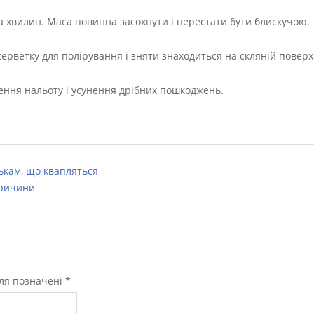
ька хвилин. Маса повинна засохнути і перестати бути блискучою.
 серветку для полірування і зняти знаходиться на скляній поверх
лення нальоту і усунення дрібних пошкоджень.
ькам, що квапляться
причини
оля позначені
*