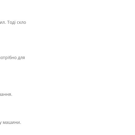
л. Тоді скло
потрібно для
вання.
лу машини.