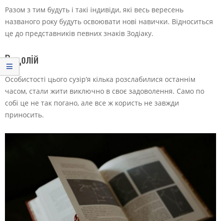
Разом з тим будуть і такі індивіди, які весь вересень
названого року будуть освоювати нові навички. Відноситься
це до представників певних знаків Зодіаку.
Водолій
Особистості цього сузір’я кілька розслабилися останнім
часом, стали жити виключно в своє задоволення. Само по
собі це не так погано, але все ж користь не завжди
приносить.