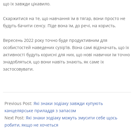
що їх завжди цікавило.
Скаржитися на те, що навчання їм в тягар, вони просто не
будуть бачити сенсу. Піде вона їм, до речі, на користь.
Вересень 2022 року точно буде продуктивним для
особистостей наведених сузір’їв. Вона самі відзначать, що їх
активності будуть корисні для них, що нові навички їм точно
знадобляться, що вони навіть знають, як саме їх
застосовувати.
2022-
09-
Previous Post:
Які знаки зодіаку завжди купують
04
канцелярське приладдя з запасом
Next Post:
Які знаки зодіаку можуть змусити себе щось
робити, якщо не хочеться