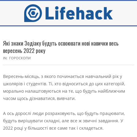
Skip
to
content
Secondary
Navigation
Які знаки Зодіаку будуть освоювати нові навички весь
Menu
вересень 2022 року
IN:
ГОРОСКОПИ
Вересень-місяць, з якого починається навчальний рік у
школярів і студентів. Ті, хто відноситься до цих категорій,
морально налаштовуються на те, що будуть найближчим
часом щось дізнаватися, вивчати.
А ось дорослі люди розраховують, що будуть працювати,
будуть вирішувати складні, але все ж звичні завдання. У
2022 році у більшості все саме так і складеться.