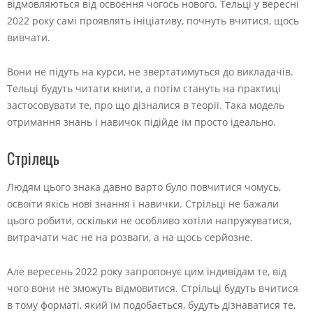
відмовляються від освоєння чогось нового. Тельці у вересні
2022 року самі проявлять ініціативу, почнуть вчитися, щось
вивчати.
Вони не підуть на курси, не звертатимуться до викладачів.
Тельці будуть читати книги, а потім стануть на практиці
застосовувати те, про що дізналися в теорії. Така модель
отримання знань і навичок підійде їм просто ідеально.
Стрілець
Людям цього знака давно варто було повчитися чомусь,
освоїти якісь нові знання і навички. Стрільці не бажали
цього робити, оскільки не особливо хотіли напружуватися,
витрачати час не на розваги, а на щось серйозне.
Але вересень 2022 року запропонує цим індивідам те, від
чого вони не зможуть відмовитися. Стрільці будуть вчитися
в тому форматі, який їм подобається, будуть дізнаватися те,