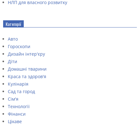
НЛП для власного розвитку
Категорії
Авто
Гороскопи
Дизайн інтер'єру
Діти
Домашні тварини
Краса та здоров'я
Кулінарія
Сад та город
Сім'я
Технології
Фінанси
Цікаве