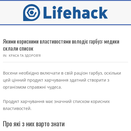
Skip
to
content
Secondary
Navigation
Якими корисними властивостями володіє гарбуз: медики
Menu
склали список
IN:
КРАСА ТА ЗДОРОВ'Я
Восени необхідно включати в свій раціон гарбуз, оскільки
цей цінний продукт харчування здатний створити з
організмом справжні чудеса.
Продукт харчування має значний списком корисних
властивостей.
Про які з них варто знати