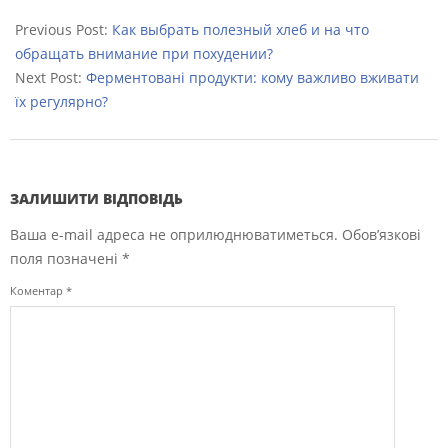
2022-
09-
Previous Post:
Как выбрать полезный хлеб и на что
04
обращать внимание при похудении?
Next Post:
Ферментовані продукти: кому важливо вживати
їх регулярно?
ЗАЛИШИТИ ВІДПОВІДЬ
Ваша e-mail адреса не оприлюднюватиметься.
Обов’язкові
поля позначені
*
Коментар
*