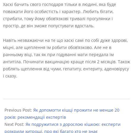
Хаскі бачить свого господаря тільки в людині, яка буде
поважати його особистість і характер. Любить бігати,
стрибати, тому йому обов’язкові тривалі прогулянки і
простір, де він зможе попустувати вдосталь.
Навіть незважаючи на те що хаскі самі по собі дуже здорові,
міцні, але щеплення їм робити обов’язково. Але не в
ранньому віці, так як при годуванні мати передала їм
антитіла. Починати вакцинацію краще після 2 місяців. Також
роблять щеплення від чуми, гепатиту, ентериту, аденовірусу
і сказу.
2022-
09-
Previous Post:
Як допомогти кішці прожити не менше 20
04
років: рекомендації експертів
Next Post:
Як подружитися з дорослою кішкою: експерти
розкрили хитрощі, про які багато хто не знає