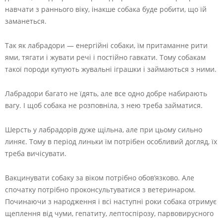
навчати з раннього віку, інакше собака буде робити, що їй
заманеться.
Так як лабрадори — енергійні собаки, їм притаманне рити
ями, тягати і жувати речі і постійно гавкати. Тому собакам
такої породи купують жувальні іграшки і займаються з ними.
Лабрадори багато не їдять, але все одно добре набирають
вагу. І щоб собака не розповніла, з нею треба займатися.
Шерсть у лабрадорів дуже щільна, але при цьому сильно
линяє. Тому в період линьки їм потрібен особливий догляд, їх
треба вичісувати.
Вакцинувати собаку за віком потрібно обов’язково. Але
спочатку потрібно проконсультуватися з ветеринаром.
Починаючи з народження і всі наступні роки собака отримує
щеплення від чуми, гепатиту, лептоспірозу, парвовирусного