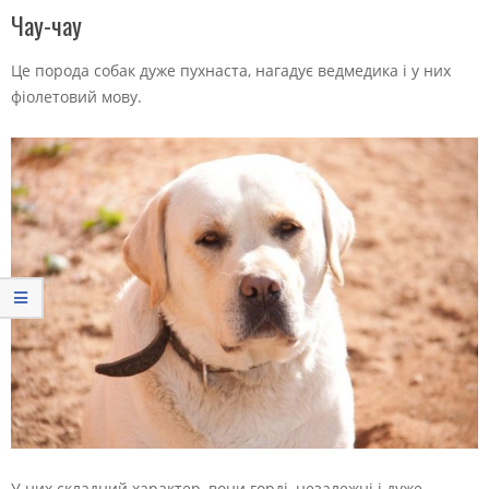
Чау-чау
Це порода собак дуже пухнаста, нагадує ведмедика і у них
фіолетовий мову.
У них складний характер, вони горді, незалежні і дуже