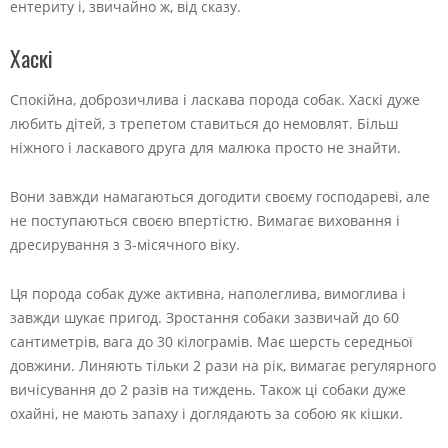
ентериту і, звичайно ж, від сказу.
Хаскі
Спокійна, доброзичлива і ласкава порода собак. Хаскі дуже
любить дітей, з трепетом ставиться до немовлят. Більш
ніжного і ласкавого друга для малюка просто не знайти.
Вони завжди намагаються догодити своєму господареві, але
не поступаються своєю впертістю. Вимагає виховання і
дресирування з 3-місячного віку.
Ця порода собак дуже активна, наполеглива, вимоглива і
завжди шукає пригод. Зростання собаки зазвичай до 60
сантиметрів, вага до 30 кілограмів. Має шерсть середньої
довжини. Линяють тільки 2 рази на рік, вимагає регулярного
вичісування до 2 разів на тиждень. Також ці собаки дуже
охайні, не мають запаху і доглядають за собою як кішки.