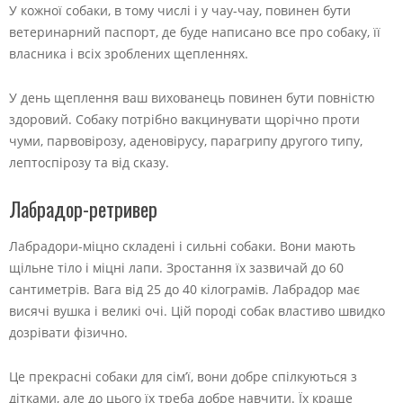
У кожної собаки, в тому числі і у чау-чау, повинен бути
ветеринарний паспорт, де буде написано все про собаку, її
власника і всіх зроблених щепленнях.
У день щеплення ваш вихованець повинен бути повністю
здоровий. Собаку потрібно вакцинувати щорічно проти
чуми, парвовірозу, аденовірусу, парагрипу другого типу,
лептоспірозу та від сказу.
Лабрадор-ретривер
Лабрадори-міцно складені і сильні собаки. Вони мають
щільне тіло і міцні лапи. Зростання їх зазвичай до 60
сантиметрів. Вага від 25 до 40 кілограмів. Лабрадор має
висячі вушка і великі очі. Цій породі собак властиво швидко
дозрівати фізично.
Це прекрасні собаки для сім’ї, вони добре спілкуються з
дітками, але до цього їх треба добре навчити. Їх краще