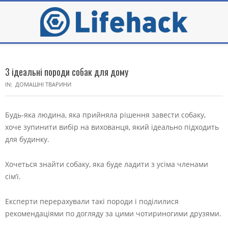
Skip
to
content
Secondary
Navigation
3 ідеальні породи собак для дому
Menu
IN:
ДОМАШНІ ТВАРИНИ
Будь-яка людина, яка прийняла рішення завести собаку,
хоче зупинити вибір на вихованця, який ідеально підходить
для будинку.
Хочеться знайти собаку, яка буде ладити з усіма членами
сім’ї.
Експерти перерахували такі породи і поділилися
рекомендаціями по догляду за цими чотириногими друзями.