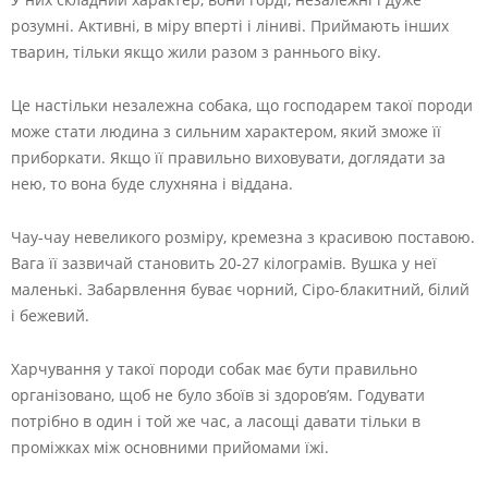
розумні. Активні, в міру вперті і ліниві. Приймають інших
тварин, тільки якщо жили разом з раннього віку.
Це настільки незалежна собака, що господарем такої породи
може стати людина з сильним характером, який зможе її
приборкати. Якщо її правильно виховувати, доглядати за
нею, то вона буде слухняна і віддана.
Чау-чау невеликого розміру, кремезна з красивою поставою.
Вага її зазвичай становить 20-27 кілограмів. Вушка у неї
маленькі. Забарвлення буває чорний, Сіро-блакитний, білий
і бежевий.
Харчування у такої породи собак має бути правильно
організовано, щоб не було збоїв зі здоров’ям. Годувати
потрібно в один і той же час, а ласощі давати тільки в
проміжках між основними прийомами їжі.