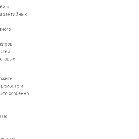
биль.
 гарантийных
чного
жиров.
стей.
логовых
ложить
 ремонте и
 Это особенно
я на
ельца и