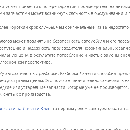
й может привести к потере гарантии производителя на автомо
ми запчастями может возникнуть сложность в обслуживании и
олее короткий срок службы, чем оригинальные, из-за недостато
логов может повлиять на безопасность автомобиля и его пасса
 репутацию и надежность производителя неоригинальных запча
чальную цену, в результате потребление и частые замены ана
олгосрочной перспективе.
/у автозапчастях с разборки. Разборка Лачетти способна пред
но доступным ценам. Это помогает значительно сэкономить на
едкие или устаревшие запчасти, которые уже не производятся.
, снятых с производства.
апчасти на Лачетти Киев
, то первым делом советуем обратитьс
частями зависит от конкретной ситуации, предпочтений влад