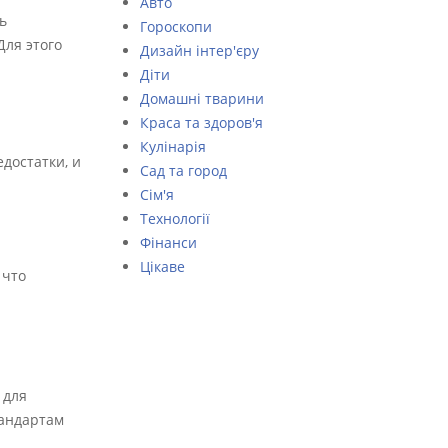
Авто
ь
Гороскопи
Для этого
Дизайн інтер'єру
Діти
Домашні тварини
Краса та здоров'я
Кулінарія
достатки, и
Сад та город
Сім'я
Технології
Фінанси
Цікаве
 что
 для
тандартам