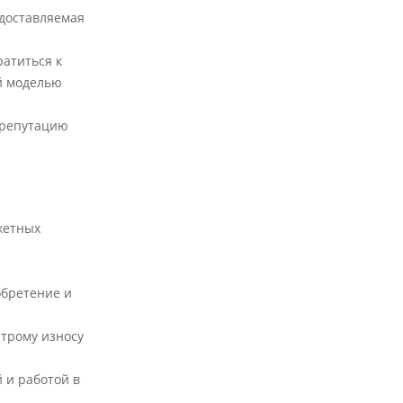
едоставляемая
атиться к
й моделью
 репутацию
жетных
обретение и
строму износу
 и работой в