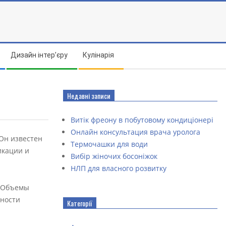
Дизайн інтер’єру
Кулінарія
Недавні записи
Витік фреону в побутовому кондиціонері
Онлайн консультация врача уролога
 Он известен
Термочашки для води
икации и
Вибір жіночих босоніжок
НЛП для власного розвитку
. Объемы
сности
Категорії