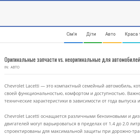
Skip
to
content
Secondary
Сім’я
Діти
Авто
Краса 
Navigation
Menu
Оригинальные запчасти vs. неоригинальные для автомобилей 
IN:
АВТО
Chevrolet Lacetti — это компактный семейный автомобиль, к
своей функциональностью, комфортом и доступностью. Важно 
технические характеристики в зависимости от года выпуска 
Chevrolet Lacetti оснащается различными бензиновыми и д
двигателей могут варьироваться в пределах от 1.4 до 2.0 ли
спроектированы для максимальной защиты при дорожно-тра