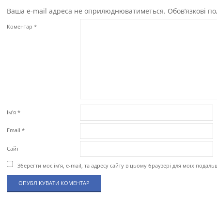
Ваша e-mail адреса не оприлюднюватиметься.
Обов’язкові п
Коментар
*
Ім'я
*
Email
*
Сайт
Зберегти моє ім'я, e-mail, та адресу сайту в цьому браузері для моїх подал