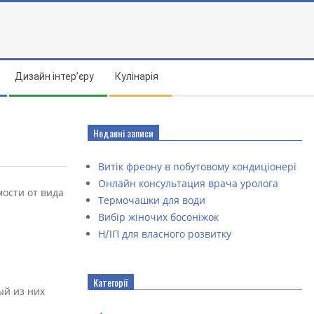
Дизайн інтер’єру
Кулінарія
Недавні записи
Витік фреону в побутовому кондиціонері
Онлайн консультация врача уролога
ости от вида
Термочашки для води
Вибір жіночих босоніжок
НЛП для власного розвитку
Категорії
ый из них