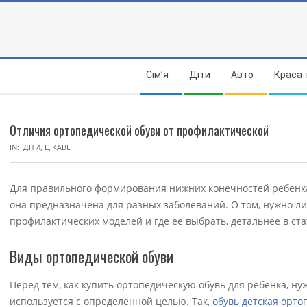
Skip
to
content
Secondary
Сім’я
Діти
Авто
Краса 
Navigation
Menu
Отличия ортопедической обуви от профилактической
IN:
ДІТИ
,
ЦІКАВЕ
Для правильного формирования нижних конечностей ребенка 
она предназначена для разных заболеваний. О том, нужно ли
профилактических моделей и где ее выбрать, детальнее в ста
Виды ортопедической обуви
Перед тем, как купить ортопедическую обувь для ребенка, ну
используется с определенной целью. Так,
обувь детская орто