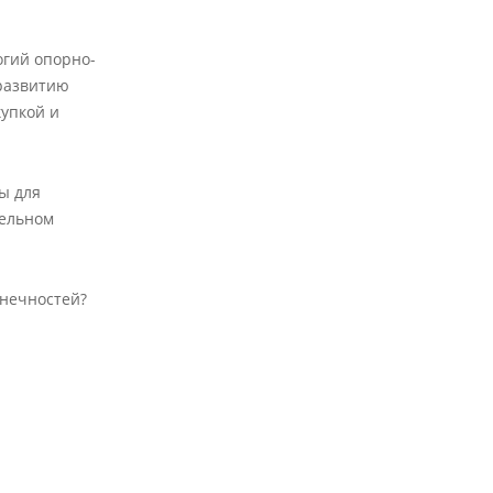
огий опорно-
 развитию
купкой и
ы для
тельном
онечностей?