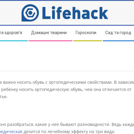
та здоров’я
Домашні тварини
Гороскопи
Сад та город
важно носить обувь с ортопедическими свойствами. В зависим
 ребенку носить ортопедическую обувь, чем она отличается от
тье.
жно разобраться, какие у нее бывают разновидности. Ведь кажд
педическая
делится по лечебному эффекту на три вида: