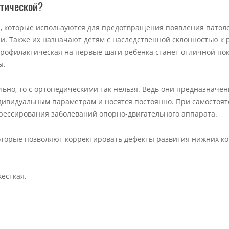
ктической?
и, которые используются для предотвращения появления патол
ии. Также их назначают детям с наследственной склонностью к
профилактическая на первые шаги ребенка станет отличной по
ы.
ьно, то с ортопедическими так нельзя. Ведь они предназначен
дивидуальным параметрам и носятся постоянно. При самостоя
рессирования заболеваний опорно-двигательного аппарата.
оторые позволяют корректировать дефекты развития нижних к
есткая.