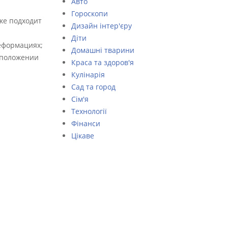
Авто
Гороскопи
же подходит
Дизайн інтер'єру
Діти
еформациях;
Домашні тварини
 положении
Краса та здоров'я
Кулінарія
Сад та город
Сім'я
Технології
Фінанси
Цікаве