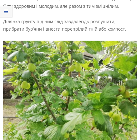
бути здоровим і молодим, але разом з тим зміцнілим.
Ділянка грунту під ним слід заздалегідь розпушити,
прибрати бур’яни і внести перепрілий гній або компост.