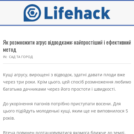
Skip
to
content
Secondary
Navigation
Як розмножити агрус відводками: найпростіший і ефективний
Menu
метод
IN:
САД ТА ГОРОД
Кущі агрусу, вирощені з відводок, здатні давати плоди вже
через три роки. Крім цього, цей спосіб розмноження любимо
багатьма дачниками через його простоти і швидкості.
До укорінення пагонів потрібно приступати восени. Для
цього підійдуть молоденькі кущі, яким ще не виповнилося 5
років.
Втеча повинен розташовуватися якомога ближче до землі,