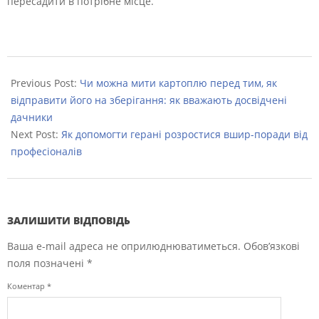
пересадити в потрібне місце.
2022-
09-
Previous Post:
Чи можна мити картоплю перед тим, як
04
відправити його на зберігання: як вважають досвідчені
дачники
Next Post:
Як допомогти герані розростися вшир-поради від
професіоналів
ЗАЛИШИТИ ВІДПОВІДЬ
Ваша e-mail адреса не оприлюднюватиметься.
Обов’язкові
поля позначені
*
Коментар
*