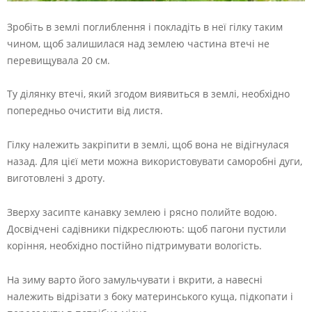
Зробіть в землі поглиблення і покладіть в неї гілку таким
чином, щоб залишилася над землею частина втечі не
перевищувала 20 см.
Ту ділянку втечі, який згодом виявиться в землі, необхідно
попередньо очистити від листя.
Гілку належить закріпити в землі, щоб вона не відігнулася
назад. Для цієї мети можна використовувати саморобні дуги,
виготовлені з дроту.
Зверху засипте канавку землею і рясно полийте водою.
Досвідчені садівники підкреслюють: щоб пагони пустили
коріння, необхідно постійно підтримувати вологість.
На зиму варто його замульчувати і вкрити, а навесні
належить відрізати з боку материнського куща, підкопати і